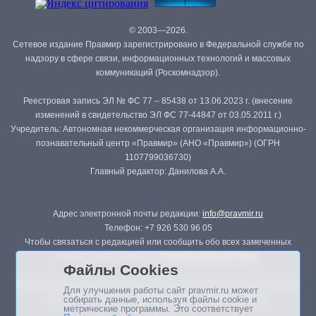
© 2003—2026.
Сетевое издание Правмир зарегистрировано в Федеральной службе по
надзору в сфере связи, информационных технологий и массовых
коммуникаций (Роскомнадзор).
Реестровая запись ЭЛ № ФС 77 – 85438 от 13.06.2023 г. (внесение
изменений в свидетельство ЭЛ ФС 77-44847 от 03.05.2011 г.)
Учредитель: Автономная некоммерческая организация информационно-
познавательный центр «Правмир» (АНО «Правмир») (ОГРН
1107799036730)
Главный редактор: Данилова А.А.
Адрес электронной почты редакции:
info@pravmir.ru
Телефон: +7 926 530 96 05
Чтобы связаться с редакцией или сообщить обо всех замеченных
ошибках, воспользуйтесь
формой обратной связи
.
Файлы Cookies
Републикация материалов сайта в печатных изданиях (книгах, прессе)
Для улучшения работы сайт pravmir.ru может
возможна только с письменного разрешения редакции.
собирать данные, используя файлы cookie и
метрические программы. Это соответствует