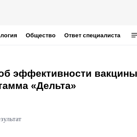
логия
Общество
Ответ специалиста
 об эффективности вакцин
тамма «Дельта»
зультат