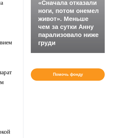
ма
«Сначала отказали
ноги, потом онемел
живот». Меньше
чем за сутки Анну
парализовало ниже
твием
груди
парат
Помочь фонду
зм
окой