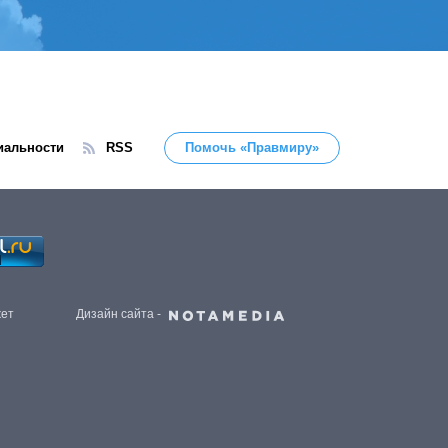
иальности
RSS
Помочь «Правмиру»
жет
Дизайн сайта -