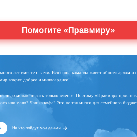
Помогите «Правмиру»
много лет вместе с вами. Вся наша команда живет общим делом и 
мир вокруг добрее и милосерднее!
ое дело можно делать только вместе. Поэтому «Правмир» просит в
ного или мало? Чашка кофе? Это не так много для семейного бюджет
»
На что пойдут мои деньги