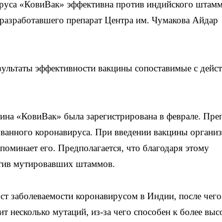
руса «КовиВак» эффективна против индийского штам
 разработавшего препарат Центра им. Чумакова Айдар
езультаты эффективности вакцины сопоставимые с дейс
.
ина «КовиВак» была зарегистрирована в феврале. Пре
ованного коронавируса. При введении вакцины органи
апоминает его. Предполагается, что благодаря этому
тив мутировавших штаммов.
ост заболеваемости коронавирусом в Индии, после чего
т несколько мутаций, из-за чего способен к более выс