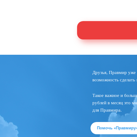
Друзья, Правмир уже 
возможность сделать 
Такое важное и больш
рублей в месяц это м
для Правмира.
Помочь «Правмиру