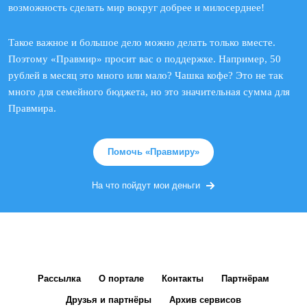
возможность сделать мир вокруг добрее и милосерднее!
Такое важное и большое дело можно делать только вместе.
Поэтому «Правмир» просит вас о поддержке. Например, 50
рублей в месяц это много или мало? Чашка кофе? Это не так
много для семейного бюджета, но это значительная сумма для
Правмира.
Помочь «Правмиру»
На что пойдут мои деньги
Рассылка
О портале
Контакты
Партнёрам
Друзья и партнёры
Архив сервисов