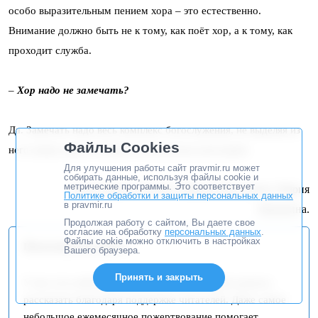
особо выразительным пением хора – это естественно.
Внимание должно быть не к тому, как поёт хор, а к тому, как
проходит служба.
–
Хор надо не замечать?
Да. Замечать надо весь комплекс богослужения, не выделяя из
Файлы Cookies
него пение хора в особую эстетическую категорию.
Для улучшения работы сайт pravmir.ru может
собирать данные, используя файлы cookie и
метрические программы. Это соответствует
Подготовка к печати: Марина Васильева, Мария
Политике обработки и защиты персональных данных
в pravmir.ru
Абушкина.
Продолжая работу с сайтом, Вы даете свое
согласие на обработку
персональных данных
.
Файлы cookie можно отключить в настройках
Поскольку вы здесь...
Вашего браузера.
Принять и закрыть
У нас есть небольшая просьба. Эту историю удалось
рассказать благодаря поддержке читателей. Даже самое
небольшое ежемесячное пожертвование помогает