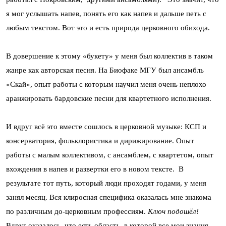
я мог услышать напев, понять его как напев и дальше петь с
любым текстом. Вот это и есть природа церковного обихода.
В довершение к этому «букету» у меня был коллектив в таком
жанре как авторская песня. На Биофаке МГУ был ансамбль
«Скай», опыт работы с которым научил меня очень неплохо
аранжировать бардовские песни для квартетного исполнения.
И вдруг всё это вместе сошлось в церковной музыке: КСП и
консерватория, фольклористика и дирижирование. Опыт
работы с малым коллективом, с ансамблем, с квартетом, опыт
вхождения в напев и развертки его в новом тексте. В
результате тот путь, который люди проходят годами, у меня
занял месяц. Вся клиросная специфика оказалась мне знакома
по различным до-церковным профессиям.
Ключ подошёл!
Вдруг оказалось, что есть область, в которой все мои знания