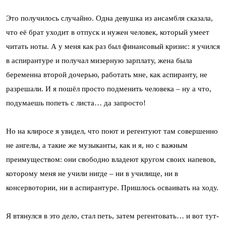
Это получилось случайно. Одна девушка из ансамбля сказала,
что её брат уходит в отпуск и нужен человек, который умеет
читать ноты. А у меня как раз был финансовый кризис: я учился
в аспирантуре и получал мизерную зарплату, жена была
беременна второй дочерью, работать мне, как аспиранту, не
разрешали. И я пошёл просто подменить человека – ну а что,
подумаешь попеть с листа… да запросто!
Но на клиросе я увидел, что поют и регентуют там совершенно
не ангелы, а такие же музыканты, как и я, но с важным
преимуществом: они свободно владеют кругом своих напевов,
которому меня не учили нигде – ни в училище, ни в
консервотории, ни в аспирантуре. Пришлось осваивать на ходу.
Я втянулся в это дело, стал петь, затем регентовать… и вот тут-