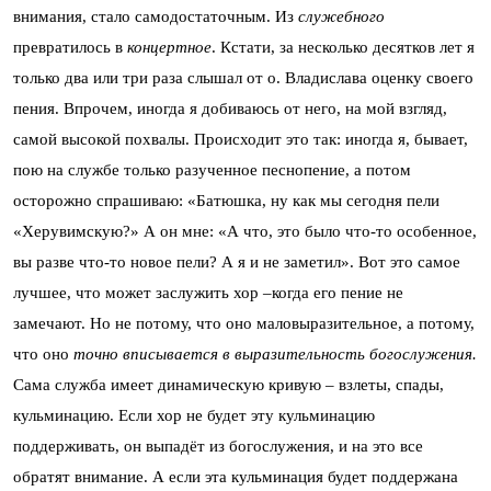
внимания, стало самодостаточным. Из
служебного
превратилось в
концертное
. Кстати, за несколько десятков лет я
только два или три раза слышал от о. Владислава оценку своего
пения. Впрочем, иногда я добиваюсь от него, на мой взгляд,
самой высокой похвалы. Происходит это так: иногда я, бывает,
пою на службе только разученное песнопение, а потом
осторожно спрашиваю: «Батюшка, ну как мы сегодня пели
«Херувимскую?» А он мне: «А что, это было что-то особенное,
вы разве что-то новое пели? А я и не заметил». Вот это самое
лучшее, что может заслужить хор –когда его пение не
замечают. Но не потому, что оно маловыразительное, а потому,
что оно
точно вписывается в выразительность богослужения.
Сама служба имеет динамическую кривую – взлеты, спады,
кульминацию. Если хор не будет эту кульминацию
поддерживать, он выпадёт из богослужения, и на это все
обратят внимание. А если эта кульминация будет поддержана