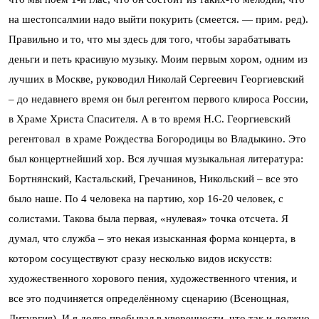
на шестопсалмии надо выйти покурить (смеется. — прим. ред).
Правильно и то, что мы здесь для того, чтобы зарабатывать
деньги и петь красивую музыку. Моим первым хором, одним из
лучших в Москве, руководил Николай Сергеевич Георгиевский
– до недавнего время он был регентом первого клироса России,
в Храме Христа Спасителя. А в то время Н.С. Георгиевский
регентовал в храме Рождества Богородицы во Владыкино. Это
был концертнейший хор. Вся лучшая музыкальная литература:
Бортнянский, Кастальский, Гречанинов, Никольский – все это
было наше. По 4 человека на партию, хор 16-20 человек, с
солистами. Такова была первая, «нулевая» точка отсчета. Я
думал, что служба – это некая изысканная форма концерта, в
котором сосуществуют сразу несколько видов искусств:
художественного хорового пения, художественного чтения, и
все это подчиняется определённому сценарию (Всенощная,
Литургия). И я долго пребывал в уверенности, что так и должно