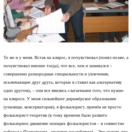
То же и у меня. Встав на клирос, я почувствовал (понял позже, а
почувствовал именно тогда), что все, чем я занимался –
совершенно разнородные специальности и увлечения,
исключающие друг друга, которые я ставил как альтернативу
одно другому, – они все явились слагаемыми того, что нужно
на клиросе. У меня сильнейшее дирижёрское образование
(училище, консерватория), я фольклорист, причём не просто
фольклорист-теоретик (к тому времени было развито
фольклорное движение поющих фольклористов – я совместно
работал с Покровским, другими ансамблями). Это значит, что