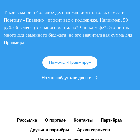
Такое важное и большое дело можно делать только вместе.
Поэтому «Правмир» просит вас о поддержке. Например, 50
рублей в месяц это много или мало? Чашка кофе? Это не так
много для семейного бюджета, но это значительная сумма для
Правмира.
Помочь «Правмиру»
На что пойдут мои деньги
Рассылка
О портале
Контакты
Партнёрам
Друзья и партнёры
Архив сервисов
Политика конфиденциальности