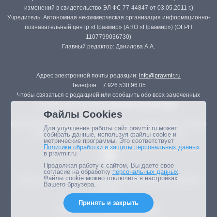
изменений в свидетельство ЭЛ ФС 77-44847 от 03.05.2011 г.)
Учредитель: Автономная некоммерческая организация информационно-
познавательный центр «Правмир» (АНО «Правмир») (ОГРН
1107799036730)
Главный редактор: Данилова А.А.
Адрес электронной почты редакции:
info@pravmir.ru
Телефон: +7 926 530 96 05
Чтобы связаться с редакцией или сообщить обо всех замеченных
ошибках, воспользуйтесь
формой обратной связи
.
Файлы Cookies
Републикация материалов сайта в печатных изданиях (книгах, прессе)
Для улучшения работы сайт pravmir.ru может
возможна только с письменного разрешения редакции.
собирать данные, используя файлы cookie и
метрические программы. Это соответствует
Политике обработки и защиты персональных данных
в pravmir.ru
Продолжая работу с сайтом, Вы даете свое
согласие на обработку
персональных данных
.
Файлы cookie можно отключить в настройках
Мнение авторов статей портала может не совпадать с позицией
Вашего браузера.
редакции.
Принять и закрыть
Дизайн сайта -