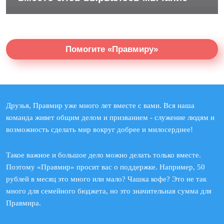
Помогите «Правмиру»
Друзья, Правмир уже много лет вместе с вами. Вся наша
команда живет общим делом и призванием - служение людям и
возможность сделать мир вокруг добрее и милосерднее!
Такое важное и большое дело можно делать только вместе.
Поэтому «Правмир» просит вас о поддержке. Например, 50
рублей в месяц это много или мало? Чашка кофе? Это не так
много для семейного бюджета, но это значительная сумма для
Правмира.