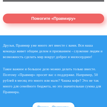
Помогите «Правмиру»
Друзья, Правмир уже много лет вместе с вами. Вся наша
команда живет общим делом и призванием - служение людям и
возможность сделать мир вокруг добрее и милосерднее!
Такое важное и большое дело можно делать только вместе.
Поэтому «Правмир» просит вас о поддержке. Например, 50
рублей в месяц это много или мало? Чашка кофе? Это не так
много для семейного бюджета, но это значительная сумма для
Правмира.