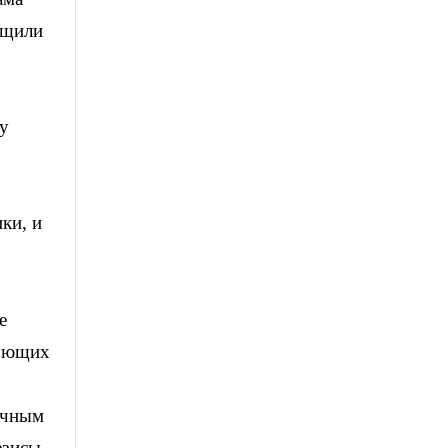
бщили
му
ки, и
е
вующих
учным
езисы