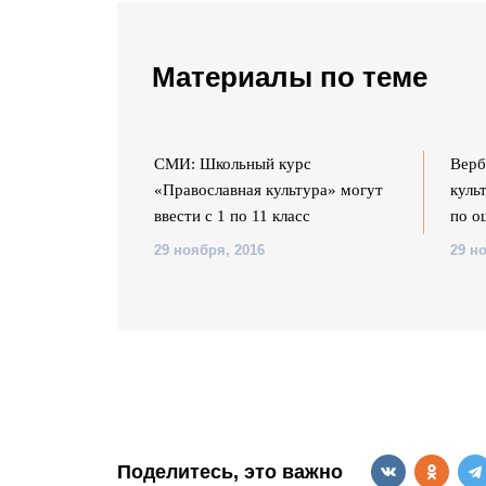
Материалы по теме
вославная
СМИ: Школьный курс
Верб
 обязательной в
«Православная культура» могут
куль
ввести с 1 по 11 класс
по о
29 ноября, 2016
29 н
Поделитесь, это важно