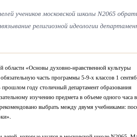
елей учеников московской школы N2065 обрат
авязывание религиозной идеологии департаме
ой области «Основы духовно-нравственной культуры
 обязательную часть программы 5-9-х классов 1 сентя
В прошлом году столичный департамент образования
язательному изучению предмета в объеме одного часа в
 рекомендовано выбрать между двумя учебниками: по
оки».
 детей, которые учатся в московской школе N2065. М