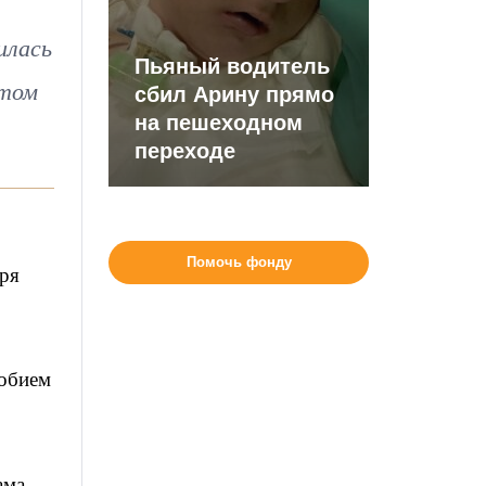
илась
Пьяный водитель
нтом
сбил Арину прямо
на пешеходном
переходе
Помочь фонду
бря
собием
ама