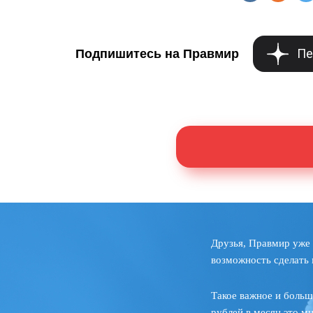
Пе
Подпишитесь на Правмир
Друзья, Правмир уже 
возможность сделать 
Такое важное и больш
рублей в месяц это м