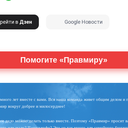
рейти в
Дзен
Google Новости
Помогите «Правмиру»
много лет вместе с вами. Вся наша команда живет общим делом и 
мир вокруг добрее и милосерднее!
ое дело можно делать только вместе. Поэтому «Правмир» просит в
ного или мало? Чашка кофе? Это не так много для семейного бюджет