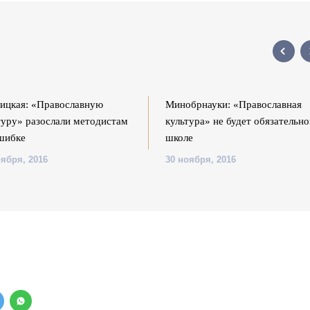
ицкая: «Православную
Минобрнауки: «Православная
туру» разослали методистам
культура» не будет обязательно
шибке
школе
оября, 2016
30 ноября, 2016