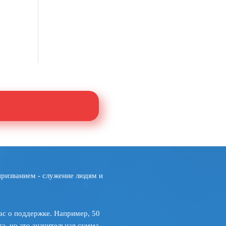
призванием - служение людям и
ас о поддержке. Например, 50
а, но это значительная сумма