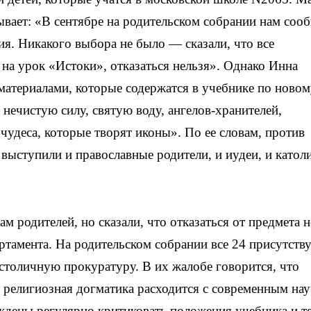
вает: «В сентябре на родительском собрании нам соо
ия. Никакого выбора не было — сказали, что все
 на урок «Истоки», отказаться нельзя». Однако Инна
 материалами, которые содержатся в учебнике по ново
нечистую силу, святую воду, ангелов-хранителей,
чудеса, которые творят иконы». По ее словам, против
выступили и православные родители, и иудеи, и католи
м родителей, но сказали, что отказаться от предмета н
партамента. На родительском собрании все 24 присутст
столичную прокуратуру. В их жалобе говорится, что
в религиозная догматика расходится с современным на
дены регулярно критиковать положения учебника и т