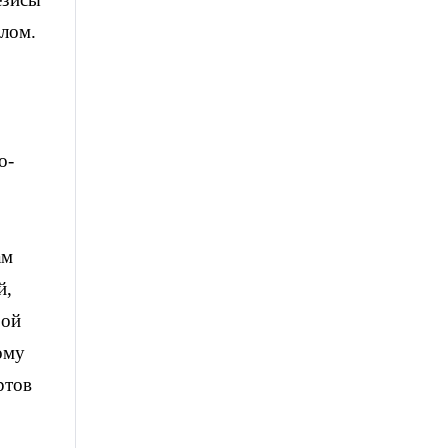
елом.
о-
ам
й,
рой
ому
ртов