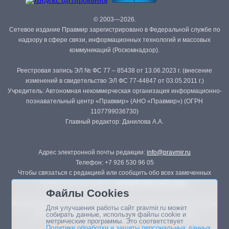
© 2003—2026.
Сетевое издание Правмир зарегистрировано в Федеральной службе по
надзору в сфере связи, информационных технологий и массовых
коммуникаций (Роскомнадзор).
Реестровая запись ЭЛ № ФС 77 – 85438 от 13.06.2023 г. (внесение
изменений в свидетельство ЭЛ ФС 77-44847 от 03.05.2011 г.)
Учредитель: Автономная некоммерческая организация информационно-
познавательный центр «Правмир» (АНО «Правмир») (ОГРН
1107799036730)
Главный редактор: Данилова А.А.
Адрес электронной почты редакции:
info@pravmir.ru
Телефон: +7 926 530 96 05
Чтобы связаться с редакцией или сообщить обо всех замеченных
ошибках, воспользуйтесь
формой обратной связи
.
Файлы Cookies
Републикация материалов сайта в печатных изданиях (книгах, прессе)
Для улучшения работы сайт pravmir.ru может
возможна только с письменного разрешения редакции.
собирать данные, используя файлы cookie и
метрические программы. Это соответствует
Политике обработки и защиты персональных данных