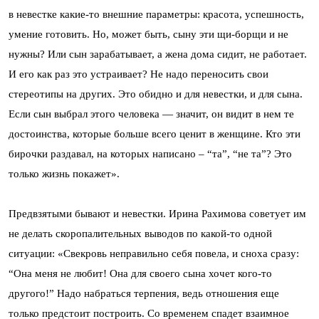
в невестке какие-то внешние параметры: красота, успешность,
умение готовить. Но, может быть, сыну эти щи-борщи и не
нужны? Или сын зарабатывает, а жена дома сидит, не работает.
И его как раз это устраивает? Не надо переносить свои
стереотипы на других. Это обидно и для невестки, и для сына.
Если сын выбрал этого человека — значит, он видит в нем те
достоинства, которые больше всего ценит в женщине. Кто эти
бирочки раздавал, на которых написано – “та”, “не та”? Это
только жизнь покажет».
Предвзятыми бывают и невестки. Ирина Рахимова советует им
не делать скоропалительных выводов по какой-то одной
ситуации: «Свекровь неправильно себя повела, и сноха сразу:
“Она меня не любит! Она для своего сына хочет кого-то
другого!” Надо набраться терпения, ведь отношения еще
только предстоит построить. Со временем спадет взаимное