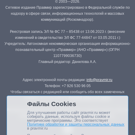
© 2003—2026.
Сетевое издание Правмир зарегистрировано в Федеральной службе по
надзору в сфере связи, информационных технологий и массовых
коммуникаций (Роскомнадзор).
Реестровая запись ЭЛ № ФС 77 – 85438 от 13.06.2023 г. (внесение
изменений в свидетельство ЭЛ ФС 77-44847 от 03.05.2011 г.)
Учредитель: Автономная некоммерческая организация информационно-
познавательный центр «Правмир» (АНО «Правмир») (ОГРН
1107799036730)
Главный редактор: Данилова А.А.
Адрес электронной почты редакции:
info@pravmir.ru
Телефон: +7 926 530 96 05
Чтобы связаться с редакцией или сообщить обо всех замеченных
ошибках, воспользуйтесь
формой обратной связи
.
Файлы Cookies
Републикация материалов сайта в печатных изданиях (книгах, прессе)
Для улучшения работы сайт pravmir.ru может
возможна только с письменного разрешения редакции.
собирать данные, используя файлы cookie и
метрические программы. Это соответствует
Политике обработки и защиты персональных данных
в pravmir.ru