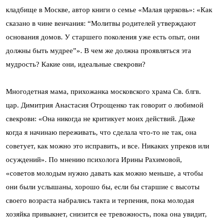
кладбище в Москве, автор книги о семье «Малая церковь»: «Как
сказано в чине венчания: “Молитвы родителей утверждают
основания домов. У старшего поколения уже есть опыт, они
должны быть мудрее”». В чем же должна проявляться эта
мудрость? Какие они, идеальные свекрови?
Многодетная мама, прихожанка московского храма Св. блгв.
цар. Димитрия Анастасия Отрощенко так говорит о любимой
свекрови: «Она никогда не критикует моих действий. Даже
когда я начинаю переживать, что сделала что-то не так, она
советует, как можно это исправить, и все. Никаких упреков или
осуждений». По мнению психолога Ирины Рахимовой,
«советов молодым нужно давать как можно меньше, а чтобы
они были услышаны, хорошо бы, если бы старшие с высоты
своего возраста набрались такта и терпения, пока молодая
хозяйка привыкнет, снизится ее тревожность, пока она увидит,