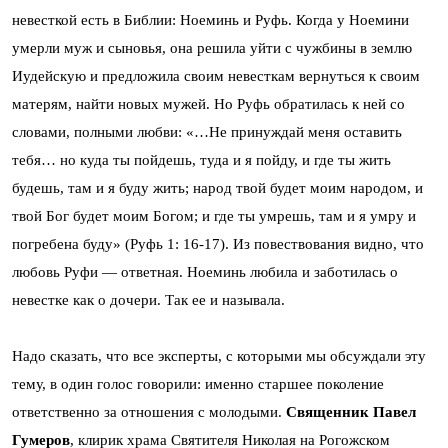
невесткой есть в Библии: Ноеминь и Руфь. Когда у Ноемини
умерли муж и сыновья, она решила уйти с чужбины в землю
Иудейскую и предложила своим невесткам вернуться к своим
матерям, найти новых мужей. Но Руфь обратилась к ней со
словами, полными любви: «…Не принуждай меня оставить
тебя… но куда ты пойдешь, туда и я пойду, и где ты жить
будешь, там и я буду жить; народ твой будет моим народом, и
твой Бог будет моим Богом; и где ты умрешь, там и я умру и
погребена буду»
(Руфь 1: 16-17). Из повествования видно, что
любовь Руфи — ответная. Ноеминь любила и заботилась о
невестке как о дочери. Так ее и называла.
Надо сказать, что все эксперты, с которыми мы обсуждали эту
тему, в один голос говорили: именно старшее поколение
ответственно за отношения с молодыми.
Священник Павел
Гумеров
, клирик храма Святителя Николая на Рогожском