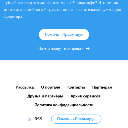
рублей в месяц это много или мало? Чашка кофе? Это не так
много для семейного бюджета, но это значительная сумма для
Правмира.
Помочь «Правмиру»
На что пойдут мои деньги
Рассылка
О портале
Контакты
Партнёрам
Друзья и партнёры
Архив сервисов
Политика конфиденциальности
RSS
Помочь «Правмиру»