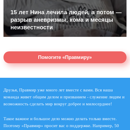
15 лет Нина лечила людей, а потом —
разрыв аневризмы, кома и месяцы
неизвестности
Помогите «Правмиру»
Друзья, Правмир уже много лет вместе с вами. Вся наша
команда живет общим делом и призванием - служение людям и
возможность сделать мир вокруг добрее и милосерднее!
Такое важное и большое дело можно делать только вместе.
Поэтому «Правмир» просит вас о поддержке. Например, 50