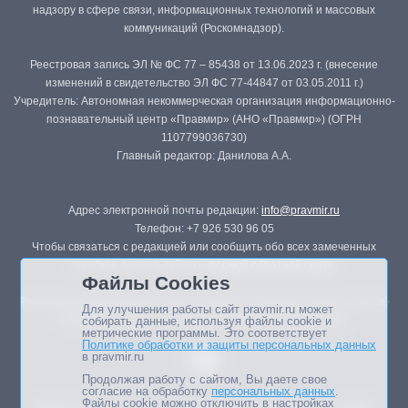
надзору в сфере связи, информационных технологий и массовых
коммуникаций (Роскомнадзор).
Реестровая запись ЭЛ № ФС 77 – 85438 от 13.06.2023 г. (внесение
изменений в свидетельство ЭЛ ФС 77-44847 от 03.05.2011 г.)
Учредитель: Автономная некоммерческая организация информационно-
познавательный центр «Правмир» (АНО «Правмир») (ОГРН
1107799036730)
Главный редактор: Данилова А.А.
Адрес электронной почты редакции:
info@pravmir.ru
Телефон: +7 926 530 96 05
Чтобы связаться с редакцией или сообщить обо всех замеченных
ошибках, воспользуйтесь
формой обратной связи
.
Файлы Cookies
Републикация материалов сайта в печатных изданиях (книгах, прессе)
Для улучшения работы сайт pravmir.ru может
возможна только с письменного разрешения редакции.
собирать данные, используя файлы cookie и
метрические программы. Это соответствует
Политике обработки и защиты персональных данных
в pravmir.ru
Продолжая работу с сайтом, Вы даете свое
согласие на обработку
персональных данных
.
Файлы cookie можно отключить в настройках
Мнение авторов статей портала может не совпадать с позицией