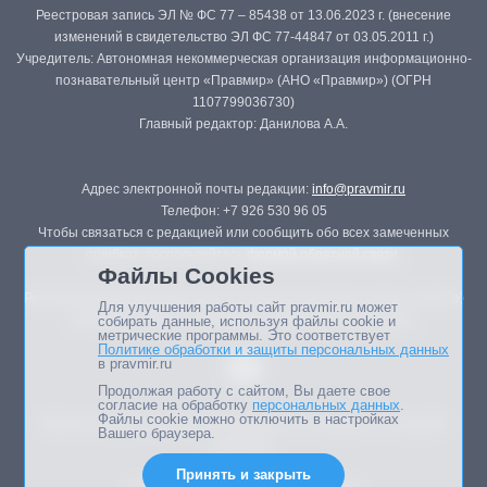
Реестровая запись ЭЛ № ФС 77 – 85438 от 13.06.2023 г. (внесение
изменений в свидетельство ЭЛ ФС 77-44847 от 03.05.2011 г.)
Учредитель: Автономная некоммерческая организация информационно-
познавательный центр «Правмир» (АНО «Правмир») (ОГРН
1107799036730)
Главный редактор: Данилова А.А.
Адрес электронной почты редакции:
info@pravmir.ru
Телефон: +7 926 530 96 05
Чтобы связаться с редакцией или сообщить обо всех замеченных
ошибках, воспользуйтесь
формой обратной связи
.
Файлы Cookies
Републикация материалов сайта в печатных изданиях (книгах, прессе)
Для улучшения работы сайт pravmir.ru может
возможна только с письменного разрешения редакции.
собирать данные, используя файлы cookie и
метрические программы. Это соответствует
Политике обработки и защиты персональных данных
в pravmir.ru
Продолжая работу с сайтом, Вы даете свое
согласие на обработку
персональных данных
.
Файлы cookie можно отключить в настройках
Мнение авторов статей портала может не совпадать с позицией
Вашего браузера.
редакции.
Принять и закрыть