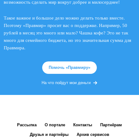
возможность сделать мир вокруг добрее и милосерднее!
Такое важное и большое дело можно делать только вместе.
Поэтому «Правмир» просит вас о поддержке. Например, 50
рублей в месяц это много или мало? Чашка кофе? Это не так
много для семейного бюджета, но это значительная сумма для
Правмира.
Помочь «Правмиру»
На что пойдут мои деньги
Рассылка
О портале
Контакты
Партнёрам
Друзья и партнёры
Архив сервисов