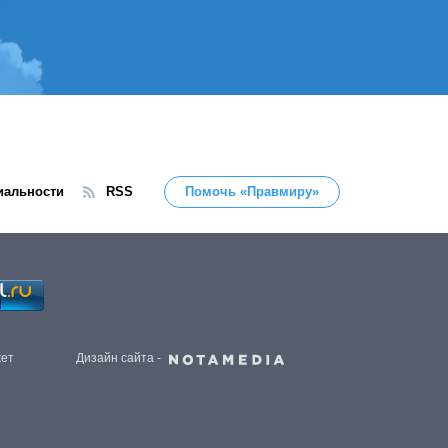
иальности
RSS
Помочь «Правмиру»
жет
Дизайн сайта -