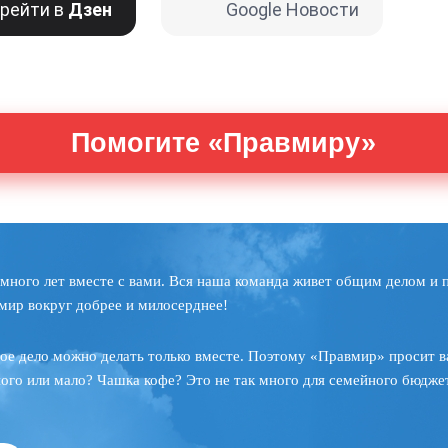
рейти в
Дзен
Google Новости
Помогите «Правмиру»
много лет вместе с вами. Вся наша команда живет общим делом и 
мир вокруг добрее и милосерднее!
ое дело можно делать только вместе. Поэтому «Правмир» просит в
ного или мало? Чашка кофе? Это не так много для семейного бюджет