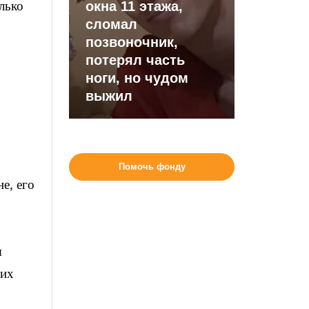
лько
окна 11 этажа,
сломал
позвоночник,
потерял часть
ноги, но чудом
выжил
Помочь фонду
е, его
я
 их