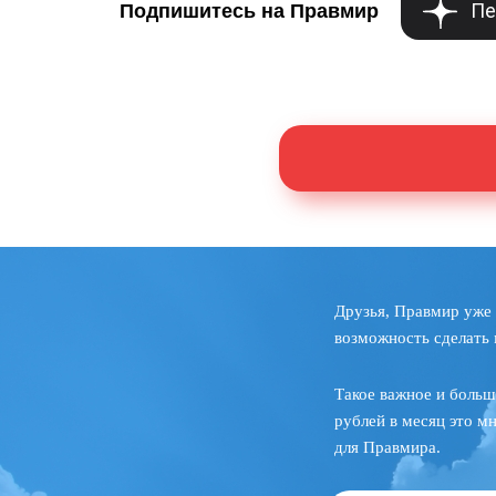
Пе
Подпишитесь на Правмир
Друзья, Правмир уже 
возможность сделать 
Такое важное и больш
рублей в месяц это м
для Правмира.