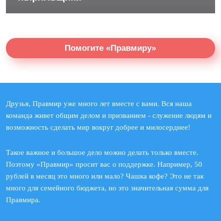
Помогите «Правмиру»
Друзья, Правмир уже много лет вместе с вами. Вся наша
команда живет общим делом и призванием - служение людям и
возможность сделать мир вокруг добрее и милосерднее!
Такое важное и большое дело можно делать только вместе.
Поэтому «Правмир» просит вас о поддержке. Например, 50
рублей в месяц это много или мало? Чашка кофе? Это не так
много для семейного бюджета, но это значительная сумма для
Правмира.