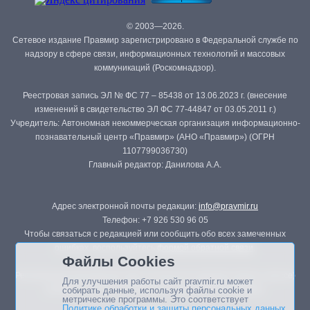
© 2003—2026.
Сетевое издание Правмир зарегистрировано в Федеральной службе по
надзору в сфере связи, информационных технологий и массовых
коммуникаций (Роскомнадзор).
Реестровая запись ЭЛ № ФС 77 – 85438 от 13.06.2023 г. (внесение
изменений в свидетельство ЭЛ ФС 77-44847 от 03.05.2011 г.)
Учредитель: Автономная некоммерческая организация информационно-
познавательный центр «Правмир» (АНО «Правмир») (ОГРН
1107799036730)
Главный редактор: Данилова А.А.
Адрес электронной почты редакции:
info@pravmir.ru
Телефон: +7 926 530 96 05
Чтобы связаться с редакцией или сообщить обо всех замеченных
ошибках, воспользуйтесь
формой обратной связи
.
Файлы Cookies
Републикация материалов сайта в печатных изданиях (книгах, прессе)
Для улучшения работы сайт pravmir.ru может
возможна только с письменного разрешения редакции.
собирать данные, используя файлы cookie и
метрические программы. Это соответствует
Политике обработки и защиты персональных данных