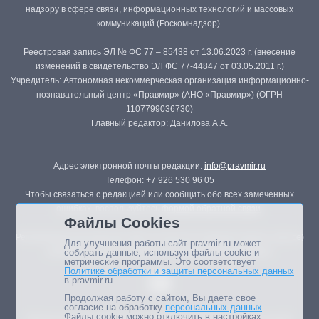
надзору в сфере связи, информационных технологий и массовых
коммуникаций (Роскомнадзор).
Реестровая запись ЭЛ № ФС 77 – 85438 от 13.06.2023 г. (внесение
изменений в свидетельство ЭЛ ФС 77-44847 от 03.05.2011 г.)
Учредитель: Автономная некоммерческая организация информационно-
познавательный центр «Правмир» (АНО «Правмир») (ОГРН
1107799036730)
Главный редактор: Данилова А.А.
Адрес электронной почты редакции:
info@pravmir.ru
Телефон: +7 926 530 96 05
Чтобы связаться с редакцией или сообщить обо всех замеченных
ошибках, воспользуйтесь
формой обратной связи
.
Файлы Cookies
Републикация материалов сайта в печатных изданиях (книгах, прессе)
Для улучшения работы сайт pravmir.ru может
возможна только с письменного разрешения редакции.
собирать данные, используя файлы cookie и
метрические программы. Это соответствует
Политике обработки и защиты персональных данных
в pravmir.ru
Продолжая работу с сайтом, Вы даете свое
согласие на обработку
персональных данных
.
Файлы cookie можно отключить в настройках