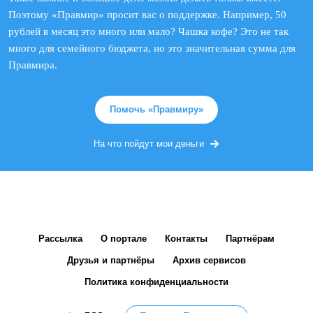
Поэтому «Правмир» просит вас о поддержке. Например, 50
рублей в месяц это много или мало? Чашка кофе? Это не так
много для семейного бюджета, но это значительная сумма для
Правмира.
Помочь «Правмиру»
На что пойдут мои деньги
Рассылка
О портале
Контакты
Партнёрам
Друзья и партнёры
Архив сервисов
Политика конфиденциальности