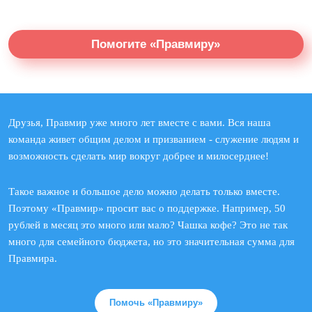
Помогите «Правмиру»
Друзья, Правмир уже много лет вместе с вами. Вся наша
команда живет общим делом и призванием - служение людям и
возможность сделать мир вокруг добрее и милосерднее!
Такое важное и большое дело можно делать только вместе.
Поэтому «Правмир» просит вас о поддержке. Например, 50
рублей в месяц это много или мало? Чашка кофе? Это не так
много для семейного бюджета, но это значительная сумма для
Правмира.
Помочь «Правмиру»