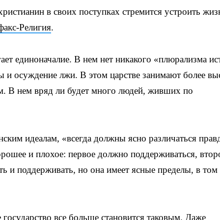
христианин в своих поступках стремится устроить жиз
факс-Религия
.
ает единоначалие. В нем нет никакого «плюрализма ис
ы и осуждение лжи. В этом царстве занимают более вы
м. В нем вряд ли будет много людей, живших по
нским идеалам, «всегда должны ясно различаться прав
хорошее и плохое: первое должно поддерживаться, вто
ь и поддерживать, но она имеет ясные пределы, в том
е государство все больше становится таковым. Даже