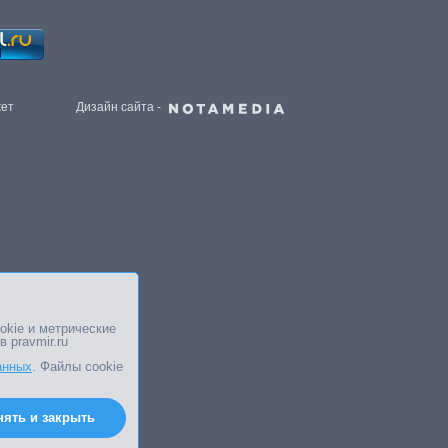
жет
Дизайн сайта -
okie и метрические
в pravmir.ru
анных
. Файлы cookie
нять и закрыть