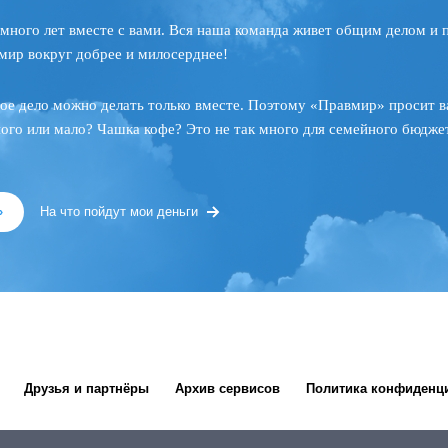
много лет вместе с вами. Вся наша команда живет общим делом и 
мир вокруг добрее и милосерднее!
ое дело можно делать только вместе. Поэтому «Правмир» просит в
ного или мало? Чашка кофе? Это не так много для семейного бюджет
»
На что пойдут мои деньги
Друзья и партнёры
Архив сервисов
Политика конфиденц