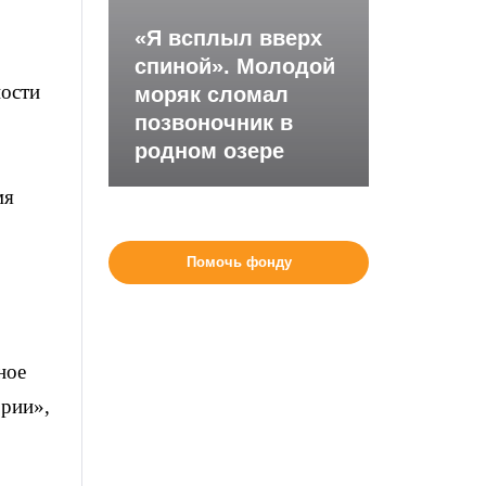
«Я всплыл вверх
спиной». Молодой
ности
моряк сломал
позвоночник в
родном озере
мя
Помочь фонду
ное
ории»,