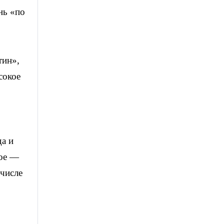
нь «по
тин»,
сокое
да и
рое —
 числе