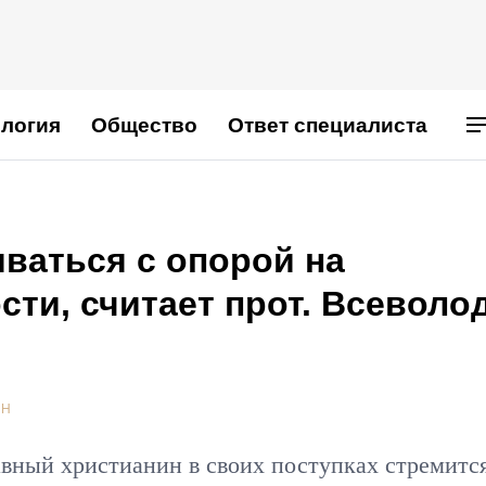
логия
Общество
Ответ специалиста
ваться с опорой на
ти, считает прот. Всеволо
ИН
авный христианин в своих поступках стремитс