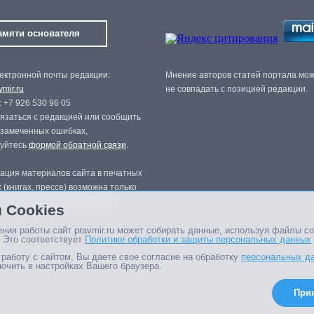
амяти основателя
ектронной почты редакции:
Мнение авторов статей портала мо
mir.ru
не совпадать с позицией редакции.
 +7 926 530 96 05
язаться с редакцией или сообщить
 замеченных ошибках,
зуйтесь
формой обратной связи
.
ация материалов сайта в печатных
 (книгах, прессе) возможна только
нного разрешения редакции.
 Cookies
ния работы сайт pravmir.ru может собирать данные, используя файлы co
 Это соответствует
Политике обработки и защиты персональных данных
работу с сайтом, Вы даете свое согласие на обработку
персональных д
ючить в настройках Вашего браузера.
При