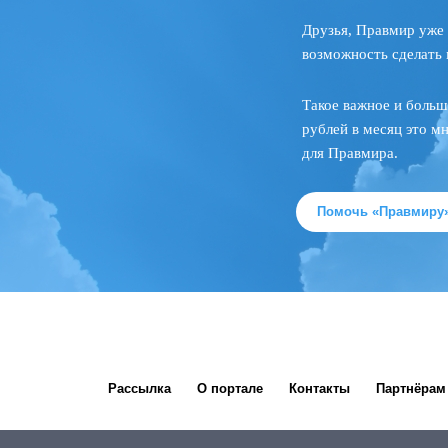
Друзья, Правмир уже 
возможность сделать 
Такое важное и больш
рублей в месяц это м
для Правмира.
Помочь «Правмиру
Рассылка
О портале
Контакты
Партнёрам