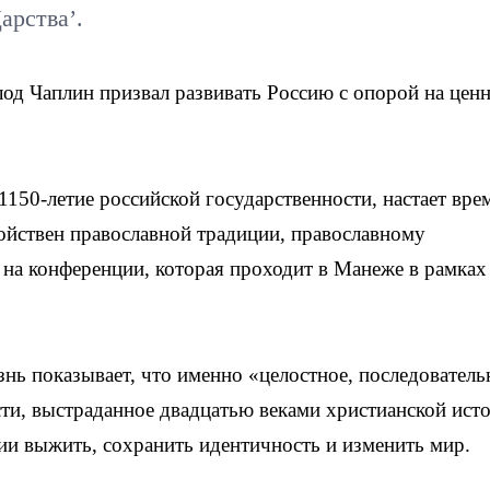
арства’.
д Чаплин призвал развивать Россию с опорой на цен
1150-летие российской государственности, настает вре
свойствен православной традиции, православному
на конференции, которая проходит в Манеже в рамках
знь показывает, что именно «целостное, последователь
ти, выстраданное двадцатью веками христианской ист
ии выжить, сохранить идентичность и изменить мир.