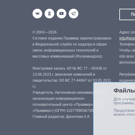
П
© 2003—2026.
Адрес эл
Сетевое издание Правмир зарегистрировано
info@prav
в Федеральной службе по надзору в сфере
Телефон:
связи, информационных технологий и
Чтобы св
массовых коммуникаций (Роскомнадзор).
обо всех
восполь
Реестровая запись ЭЛ № ФС 77 – 85438 от
13.06.2023 г. (внесение изменений в
Републик
свидетельство ЭЛ ФС 77-44847 от 03.05.2011
изданиях
г.)
с письме
Файлы
Учредитель: Автономная некоммерческая
организация информационно-
Для улучше
программы.
познавательный центр «Правмир» (АНО
Продолжая 
«Правмир») (ОГРН 1107799036730)
можно откл
Главный редактор: Данилова А.А.