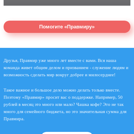
Помогите «Правмиру»
Друзья, Правмир уже много лет вместе с вами. Вся наша
команда живет общим делом и призванием - служение людям и
возможность сделать мир вокруг добрее и милосерднее!
Такое важное и большое дело можно делать только вместе.
Поэтому «Правмир» просит вас о поддержке. Например, 50
рублей в месяц это много или мало? Чашка кофе? Это не так
много для семейного бюджета, но это значительная сумма для
Правмира.