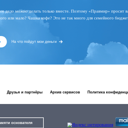
ое дело можно делать только вместе. Поэтому «Правмир» просит в
ного или мало? Чашка кофе? Это не так много для семейного бюджет
»
На что пойдут мои деньги
Друзья и партнёры
Архив сервисов
Политика конфиденц
амяти основателя