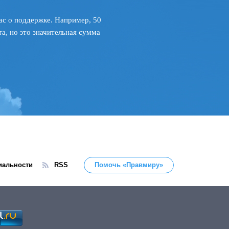
ас о поддержке. Например, 50
а, но это значительная сумма
иальности
RSS
Помочь «Правмиру»