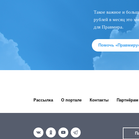
Такое важное и больш
рублей в месяц это м
для Правмира.
Помочь «Правмиру
Рассылка
О портале
Контакты
Партнёрам
П