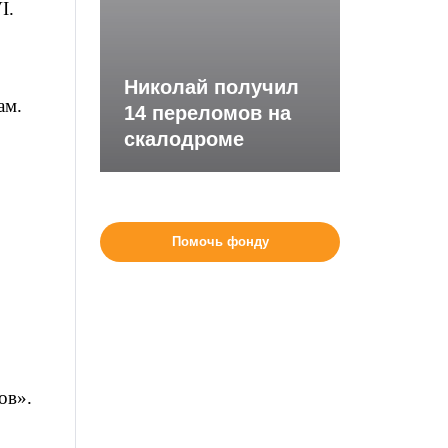
I.
Николай получил
ам.
14 переломов на
скалодроме
Помочь фонду
ов».