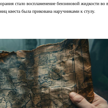
горания стало воспламенение бензиновой жидкости во 
тниц квеста была прикована наручниками к стулу.