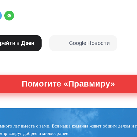
рейти в
Дзен
Google Новости
Помогите «Правмиру»
много лет вместе с вами. Вся наша команда живет общим делом и 
мир вокруг добрее и милосерднее!