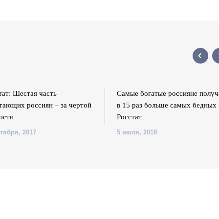
тат: Шестая часть
Самые богатые россияне полу
тающих россиян – за чертой
в 15 раз больше самых бедных
ости
Росстат
ктября, 2017
5 июля, 2018