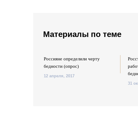
Материалы по теме
сияне получают
Россияне определили черту
Росс
мых бедных –
бедности (опрос)
рабо
бедн
12 апреля, 2017
31 о