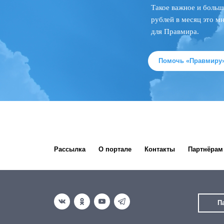
Такое важное и больш
рублей в месяц это м
для Правмира.
Помочь «Правмиру
Рассылка
О портале
Контакты
Партнёрам
П