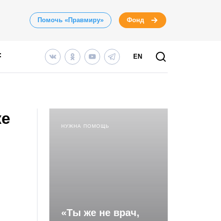
Помочь «Правмиру»
Фонд
EN
ке
НУЖНА ПОМОЩЬ
«Ты же не врач,