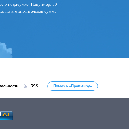
ас о поддержке. Например, 50
а, но это значительная сумма
иальности
RSS
Помочь «Правмиру»