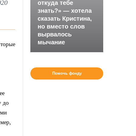
020
откуда тебе
знать?» — хотела
сказать Кристина,
но вместо слов
вырвалось
мычание
оторые
Помочь фонду
ее
у до
еми
имер,