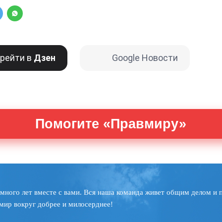
рейти в
Дзен
Google Новости
Помогите «Правмиру»
много лет вместе с вами. Вся наша команда живет общим делом и 
мир вокруг добрее и милосерднее!