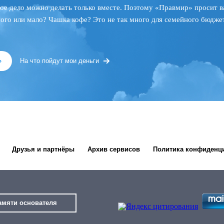
ое дело можно делать только вместе. Поэтому «Правмир» просит в
ного или мало? Чашка кофе? Это не так много для семейного бюджет
»
На что пойдут мои деньги
Друзья и партнёры
Архив сервисов
Политика конфиденц
амяти основателя