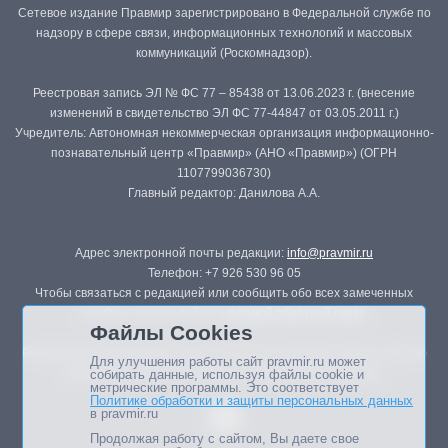
Сетевое издание Правмир зарегистрировано в Федеральной службе по
надзору в сфере связи, информационных технологий и массовых
коммуникаций (Роскомнадзор).
Реестровая запись ЭЛ № ФС 77 – 85438 от 13.06.2023 г. (внесение
изменений в свидетельство ЭЛ ФС 77-44847 от 03.05.2011 г.)
Учредитель: Автономная некоммерческая организация информационно-
познавательный центр «Правмир» (АНО «Правмир») (ОГРН
1107799036730)
Главный редактор: Данилова А.А.
Адрес электронной почты редакции:
info@pravmir.ru
Телефон: +7 926 530 96 05
Чтобы связаться с редакцией или сообщить обо всех замеченных
ошибках, воспользуйтесь
формой обратной связи
.
Файлы Cookies
Републикация материалов сайта в печатных изданиях (книгах, прессе)
Для улучшения работы сайт pravmir.ru может
возможна только с письменного разрешения редакции.
собирать данные, используя файлы cookie и
метрические программы. Это соответствует
Политике обработки и защиты персональных данных
в pravmir.ru
Продолжая работу с сайтом, Вы даете свое