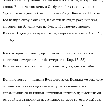
мужа своего. И услышал я громкий голос с неба, говорящий: се,
скиния Бога с человеками, и Он будет обитать с ними; они
будут Его народом, и Сам Бог с ними будет Богом их. И отрет
Бог всякую слезу с очей их, и смерти не будет уже; ни плача,
ни вопля, ни болезни уже не будет, ибо прежнее прошло.
И сказал Сидящий на престоле: се, творю все новое» (Откр. 21;
1 — 5).
Бог сотворит все новое, преображая старое, облекая тленное
в нетление, смертное — в бессмертие (1 Кор. 15; 53).
Но с человеком это происходит уже сегодня, здесь и сейчас.
Истинно новое — новизна Будущего века. Новизна же века сего
хороша как освежающая земное существование и как
напоминание об истинной, нетленной новизне, причастниками
которой мы становимся постепенно, по мере волевого выбора,