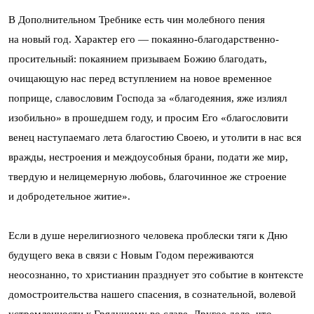
В Дополнительном Требнике есть чин молебного пения
на новый год. Характер его — покаянно-благодарственно-
просительный: покаянием призываем Божию благодать,
очищающую нас перед вступлением на новое временное
поприще, славословим Господа за «благодеяния, яже излиял
изобильно» в прошедшем году, и просим Его «благословити
венец наступаемаго лета благостию Своею, и утолити в нас вся
вражды, нестроения и междоусобныя брани, подати же мир,
твердую и нелицемерную любовь, благочинное же строение
и добродетельное житие».
Если в душе нерелигиозного человека проблески тяги к Дню
будущего века в связи с Новым Годом переживаются
неосознанно, то христианин празднует это событие в контексте
домостроительства нашего спасения, в сознательной, волевой