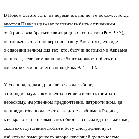
В Новом Завете есть, на первый взгляд, нечто похожее: когда
апостол Павел
выражает готовность быть отлученным
от Христа «за братьев своих родных по плоти» (Рим. 9; 3),
но схожесть чисто поверхностная: у Апостола речь идет
о спасении вечном для тех, кто, будучи потомками Авраама
по плоти, неверием лишили себя возможности быть его
наследниками по обетованию (Рим. 9; 4 — 8).
У Есенина, однако, речь не о таком выборе,
а об индивидуальном предпочтении отечества земного —
небесному. Жертвенном предпочтении, патриотичном, да,
но продиктованном не столько даже любовью к Родине,
к ее красоте, не столько способностью наслаждаться жизнью,
сколько отсутствием любви к Богу, дистрофией духа,
избыточно замещенного завораживающей душевностью.