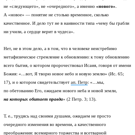
не «следующего», не «очередного», а именно
«нового»
.
А «новое» — понятие не столько временн
о
е, сколько
качественное. И дело тут не в наивности типа «чему бы грабли
ни учили, а сердце верит в чудеса».
Нет, не в этом дело, а в том, что в человеке неистребимо
метафизическое стремление к обновлению: к тому обновлению
всего бытия, о котором пророчествовал Исаия, говоря от имени
Божия: «…вот, Я творю новое небо и новую землю» (Ис. 65;
17), и о котором свидетельствует
ап. Петр
: «…мы,
по обетованию Его, ожидаем нового неба и новой земли,
на которых обитает правда
» (2 Петр. 3; 13).
Т. е., трудясь над своими душами, ожидаем не просто
очередного изменения во времени, а качественного
преображения: всемирного торжества и всетварной