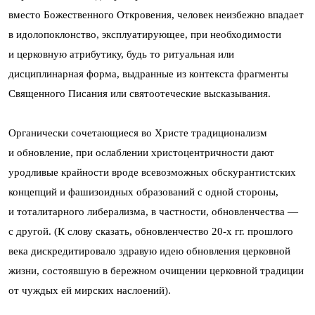
вместо Божественного Откровения, человек неизбежно впадает
в идолопоклонство, эксплуатирующее, при необходимости
и церковную атрибутику, будь то ритуальная или
дисциплинарная форма, выдранные из контекста фрагменты
Священного Писания или святоотеческие высказывания.
Органически сочетающиеся во Христе традиционализм
и обновление, при ослаблении христоцентричности дают
уродливые крайности вроде всевозможных обскурантистских
концепций и фашизоидных образований с одной стороны,
и тоталитарного либерализма, в частности, обновленчества —
с другой. (К слову сказать, обновленчество 20-х гг. прошлого
века дискредитировало здравую идею обновления церковной
жизни, состоявшую в бережном очищении церковной традиции
от чуждых ей мирских наслоений).