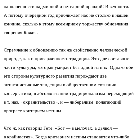
наполненности надмирной и нетварной правдой! В вечности.
А потому очередной год приближает нас не столько к нашей
кончине, сколько к этому всемирному торжеству обновления
творения Божия.
Стремление к обновлению так же свойственно человеческой
природе, как и приверженность традиции. Это две составные
части культуры, которая умирает без одной из них. Однако обе
эти стороны культурного развития порождают две
антагонистичные тенденции в общественном сознании:
консерватизм, в абсолютизации традиционализма переходящий
в т. наз. «охранительство», и — либерализм, полагающий
прогресс критерием истины.
Что ж, как говорил Гете, «Бог — в мелочах, а дьявол —
в крайностях». Когда критерием истины становится что-либо