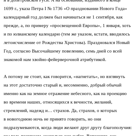
и в допетровской Руси. А на основании, изданного в конце
1699 г., указа Петра I № 1736 «О праздновании Нового Года»
календарный год должен был начинаться не 1 сентября, как
прежде, а, по примеру «просвещенной Европы», 1 января, хоть
и по юлианскому календарю (тем же указом, кстати, вводилось
летоисчисление от Рождества Христова). Праздновался Новый
Год, согласно Высочайшему повелению, семь дней со всей
знакомой нам хвойно-фейерверочной атрибутикой.
А потому не стоит, как говорится, «нагнетать», но взглянуть
на этот достаточно старый и, несомненно, добрый обычай
именно как на земное отражение небесного, как на проекцию
во времени наших, относящихся к вечности, желаний,
стремлений, надежд и… страхов. Да, страхов, о которых
в новогоднюю ночь не принято говорить, но они
подразумеваются, когда люди желают друг другу благополучия: