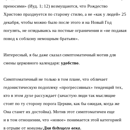
преносими» (Иуд. 1; 12) возмущаются, что Рождество
Христово празднуется по старому стилю, а не «как у людей» 25
декабря, чтобы можно было после этого и на Новый Год
погулять, не оглядываясь на постные ограничения и «не подавая
повод к соблазну немощным братьям».
Интересный, я бы даже сказал симптоматичный мотив для
смены церковного календаря:
удобство
.
Симптоматичный не только в том плане, что обличает
гедонистическую подоплеку «прогрессивных» тенденций тех,
кто в этом духе рассуждает (зачастую люди так мыслящие
стоят по ту сторону порога Церкви, как бы ожидая, когда же
Она станет их достойна). Мотив этот симптоматичен еще
и в том отношении, что «новое» понимается этой категорией
в отрыве от
новизны
Дня будущего века
.