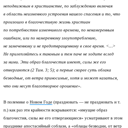
неподвижным в христианстве, по заблуждению включая
в область неизменного устроения нашего спасения и то, что
произошло в благочестивую жизнь христиан
по потребностям изменчивого времени, по ненамеренным
ошибкам, или по намеренному злоупотреблению,
не замеченному и не предотвращенному в свое время. <…>
Не прилепляйтесь к таковым и тем паче не ходите вслед
за ними. Эти образ благочестия имеют, силы же его
отвергаются (2 Тим. 3; 5); а первые скорее суть облака
безводные, от ветра приносимые, хотя и может казаться,
что они несут благотворное орошение».
В полемике о
Новом Годе
(праздновать — не праздновать и т.
п.) как раз эти крайности вскрываются: «имущие образ
благочестия, силы же его отвергающиеся» усматривают в этом
празднике апостасийный соблазн, а «облацы безводни, от ветр