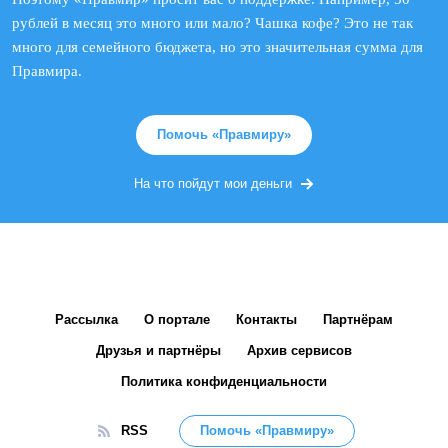
рублей в месяц это много или мало? Чашка кофе? Это не так
много для семейного бюджета, но это значительная сумма для
Правмира.
Помочь «Правмиру»
На что пойдут мои деньги
Рассылка
О портале
Контакты
Партнёрам
Друзья и партнёры
Архив сервисов
Политика конфиденциальности
RSS
Помочь «Правмиру»