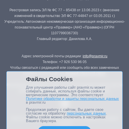
Реестровая запись ЭЛ № ФС 77 – 85438 от 13.06.2023 г. (внесение
изменений в свидетельство ЭЛ ФС 77-44847 от 03.05.2011 г.)
Учредитель: Автономная некоммерческая организация информационно-
познавательный центр «Правмир» (АНО «Правмир») (ОГРН
1107799036730)
Главный редактор: Данилова А.А.
Адрес электронной почты редакции:
info@pravmir.ru
Телефон: +7 926 530 96 05
Чтобы связаться с редакцией или сообщить обо всех замеченных
ошибках, воспользуйтесь
формой обратной связи
.
Файлы Cookies
Републикация материалов сайта в печатных изданиях (книгах, прессе)
Для улучшения работы сайт pravmir.ru может
возможна только с письменного разрешения редакции.
собирать данные, используя файлы cookie и
метрические программы. Это соответствует
Политике обработки и защиты персональных данных
в pravmir.ru
Продолжая работу с сайтом, Вы даете свое
согласие на обработку
персональных данных
.
Файлы cookie можно отключить в настройках
Мнение авторов статей портала может не совпадать с позицией
Вашего браузера.
редакции.