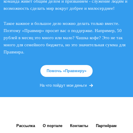
команда живет общим делом и призванием - служение людям и
возможность сделать мир вокруг добрее и милосерднее!
Такое важное и большое дело можно делать только вместе.
Поэтому «Правмир» просит вас о поддержке. Например, 50
рублей в месяц это много или мало? Чашка кофе? Это не так
много для семейного бюджета, но это значительная сумма для
Правмира.
Помочь «Правмиру»
На что пойдут мои деньги
Рассылка
О портале
Контакты
Партнёрам