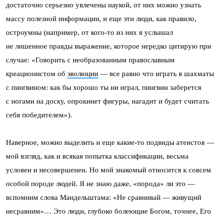
достаточно серьезно увлечены наукой, от них можно узнать
массу полезной информации, и еще эти люди, как правило,
остроумны (например, от кого-то из них я услышал
не лишенное правды выражение, которое нередко цитирую при
случае: «Говорить с необразованным православным
креационистом об
эволюции
— все равно что играть в шахматы
с пингвином: как бы хорошо ты ни играл, пингвин заберется
с ногами на доску, опрокинет фигуры, нагадит и будет считать
себя победителем»).
Наверное, можно выделить и еще какие-то подвиды атеистов —
мой взгляд, как и всякая попытка классификации, весьма
условен и несовершенен. Но мой знакомый относится к совсем
особой породе людей. Я не знаю даже, «порода» ли это —
вспомним слова Мандельштама: «Не сравнивай — живущий
несравним»… Это люди, глубоко болеющие Богом, точнее, Его