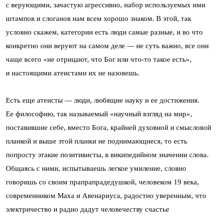
с верующими, зачастую агрессивно, набор используемых ими
штампов и слоганов нам всем хорошо знаком. В этой, так
условно скажем, категории есть люди самые разные, и во что
конкретно они веруют на самом деле — не суть важно, все они
чаще всего «не отрицают, что Бог или что-то такое есть»,
и настоящими атеистами их не назовешь.
Есть еще атеисты — люди, любящие науку и ее достижения.
Ее философию, так называемый «научный взгляд на мир»,
поставившие себе, вместо Бога, крайней духовной и смысловой
планкой и выше этой планки не поднимающиеся, то есть
попросту этакие позитивисты, в википедийном значении слова.
Общаясь с ними, испытываешь легкое умиление, словно
говоришь со своим прапрапрадедушкой, человеком 19 века,
современником Маха и Авенариуса, радостно уверенным, что
электричество и радио дадут человечеству счастье