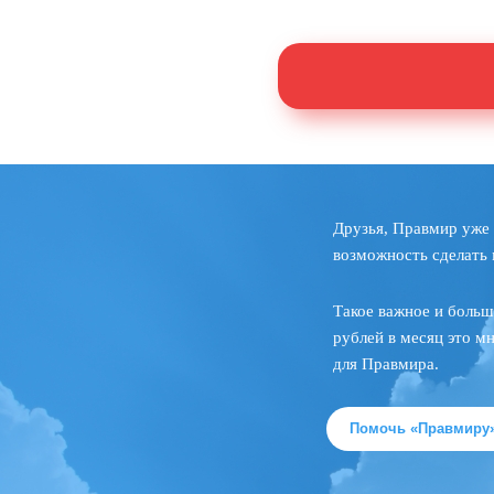
Друзья, Правмир уже 
возможность сделать 
Такое важное и больш
рублей в месяц это м
для Правмира.
Помочь «Правмиру