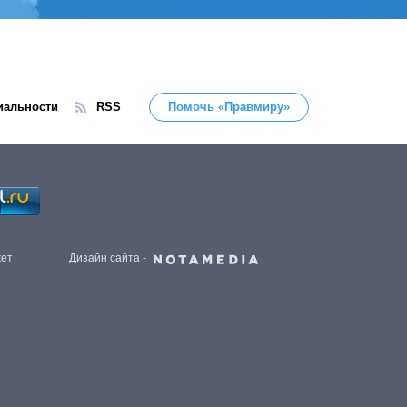
иальности
RSS
Помочь «Правмиру»
жет
Дизайн сайта -