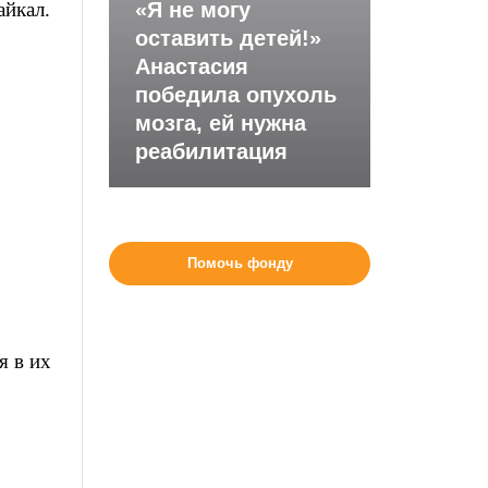
айкал.
«Я не могу
оставить детей!»
Анастасия
победила опухоль
мозга, ей нужна
реабилитация
Помочь фонду
я в их