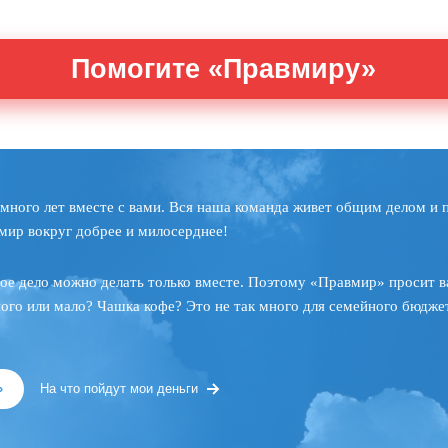
Помогите «Правмиру»
много лет вместе с вами. Вся наша команда живет общим делом и 
мир вокруг добрее и милосерднее!
ое дело можно делать только вместе. Поэтому «Правмир» просит в
ного или мало? Чашка кофе? Это не так много для семейного бюджет
»
На что пойдут мои деньги