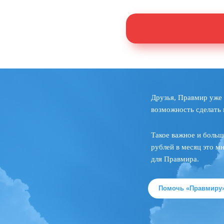
Друзья, Правмир уже 
возможность сделать 
Такое важное и больш
рублей в месяц это м
для Правмира.
Помочь «Правмиру