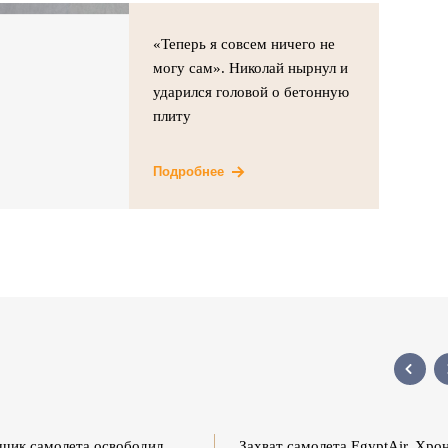
«Теперь я совсем ничего не
могу сам». Николай нырнул и
ударился головой о бетонную
плиту
Подробнее
щик самолета освободил
Захват самолета EgyptAir. Хро