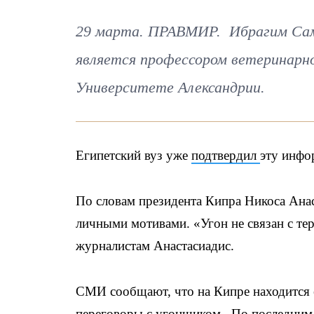
29 марта. ПРАВМИР. Ибрагим Сама
является профессором ветеринарн
Университете Александрии.
Египетский вуз уже
подтвердил
эту инфо
По словам президента Кипра Никоса Анаст
личными мотивами. «Угон не связан с те
журналистам Анастасиадис.
СМИ сообщают, что на Кипре находится е
переговоры с угонщиком. По последним 