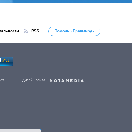
иальности
RSS
Помочь «Правмиру»
жет
Дизайн сайта -