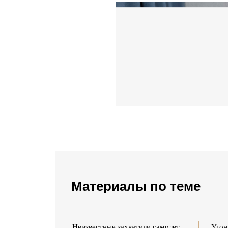
Материалы по теме
yptAir. Хроника
Неизвестные захватили самолет
Угон