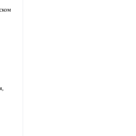
ском
я,