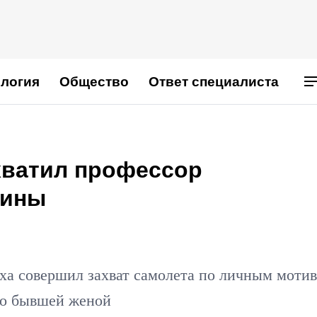
логия
Общество
Ответ специалиста
хватил профессор
цины
"
ха совершил захват самолета по личным мотив
го бывшей женой