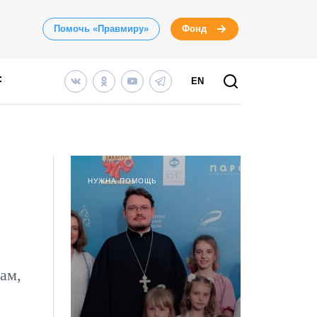
Помочь «Правмиру»
Фонд
EN
НУЖНА ПОМОЩЬ
ам,