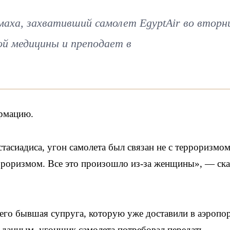
ха, захвативший самолет EgyptAir во вторн
ой медицины и преподает в
рмацию.
асиадиса, угон самолета был связан не с терроризмом,
рроризмом. Все это произошло из-за женщины», — ска
го бывшая супруга, которую уже доставили в аэропор
данным, угонщик самолета потребовал передать