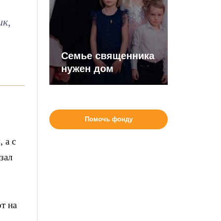
ик,
Семье священника
нужен дом
Помочь фонду
 а с
зал
т на