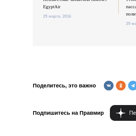
EgyptAir
пасс
поли
29 марта, 2016
29 ма
Поделитесь, это важно
Пе
Подпишитесь на Правмир