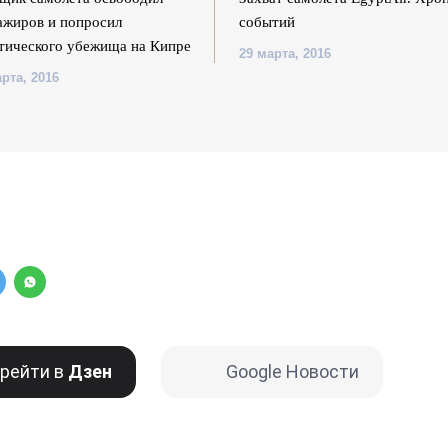
ажиров и попросил
событий
тического убежища на Кипре
29 марта, 2016
рта, 2016
рейти в
Дзен
Google Новости