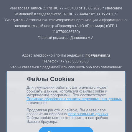
Реестровая запись ЭЛ № ФС 77 – 85438 от 13.06.2023 г. (внесение
изменений в свидетельство ЭЛ ФС 77-44847 от 03.05.2011 г.)
Учредитель: Автономная некоммерческая организация информационно-
познавательный центр «Правмир» (АНО «Правмир») (ОГРН
1107799036730)
Главный редактор: Данилова А.А.
Адрес электронной почты редакции:
info@pravmir.ru
Телефон: +7 926 530 96 05
Чтобы связаться с редакцией или сообщить обо всех замеченных
ошибках, воспользуйтесь
формой обратной связи
.
Файлы Cookies
Републикация материалов сайта в печатных изданиях (книгах, прессе)
Для улучшения работы сайт pravmir.ru может
возможна только с письменного разрешения редакции.
собирать данные, используя файлы cookie и
метрические программы. Это соответствует
Политике обработки и защиты персональных данных
в pravmir.ru
Продолжая работу с сайтом, Вы даете свое
согласие на обработку
персональных данных
.
Файлы cookie можно отключить в настройках
Мнение авторов статей портала может не совпадать с позицией
Вашего браузера.
редакции.