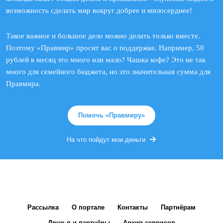
возможность сделать мир вокруг добрее и милосерднее!
Такое важное и большое дело можно делать только вместе.
Поэтому «Правмир» просит вас о поддержке. Например, 50
рублей в месяц это много или мало? Чашка кофе? Это не так
много для семейного бюджета, но это значительная сумма для
Правмира.
Помочь «Правмиру»
На что пойдут мои деньги
Рассылка
О портале
Контакты
Партнёрам
Друзья и партнёры
Архив сервисов