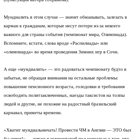
Мундиалить в этом случае — значит обманывать, залезать в
карман к гражданам, которые несут потери из-за некоего
важного для страны события (чемпионат мира, Олимпиада).
Вспомните, кстати, слова вроде «Распилиады» или
«олимпиарда» во время проведения Зимних игр в Сочи.
А еще «мундиалить» — это радоваться чемпионату будто в
забытьи, не обращая внимания на остальные проблемы:
повышение пенсионного возраста, голодовки и требования
освободить политзаключенных, наезды таксистов на толпы
людей и другие, не похожие на радостный бразильский
карнавал, приметы времени.
«Хватит мундиальничать! Провести ЧМ в Англии — ЭТО был
бы ответ!» — читаю я комментарий под новостью о том, что