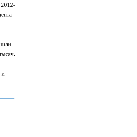
 2012-
цента
учили
тысяч.
х
 и