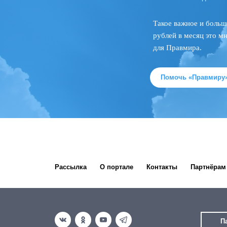
Такое важное и больш
рублей в месяц это м
для Правмира.
Помочь «Правмиру
Рассылка
О портале
Контакты
Партнёрам
П