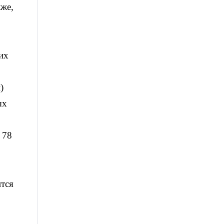
кже,
их
)
ых
 78
ится