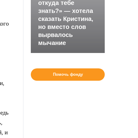
откуда тебе
знать?» — хотела
сказать Кристина,
кого
но вместо слов
вырвалось
мычание
Помочь фонду
и,
Ведь
,
, и