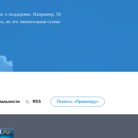
ас о поддержке. Например, 50
а, но это значительная сумма
иальности
RSS
Помочь «Правмиру»