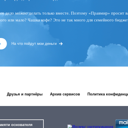
ое дело можно делать только вместе. Поэтому «Правмир» просит в
ного или мало? Чашка кофе? Это не так много для семейного бюджет
»
На что пойдут мои деньги
Друзья и партнёры
Архив сервисов
Политика конфиденц
амяти основателя