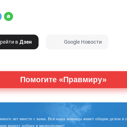
рейти в
Дзен
Google Новости
Помогите «Правмиру»
много лет вместе с вами. Вся наша команда живет общим делом и 
мир вокруг добрее и милосерднее!