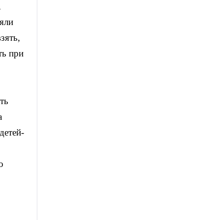
,
ояли
зять,
ть при
ть
а
детей-
о