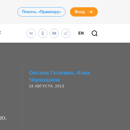
Помочь «Правмиру»
Фонд
EN
Оксана Головко
Анна
Черкашина
16 АВГУСТА, 2013
шо.