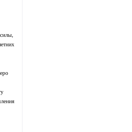
 силы,
летних
меро
ту
шления