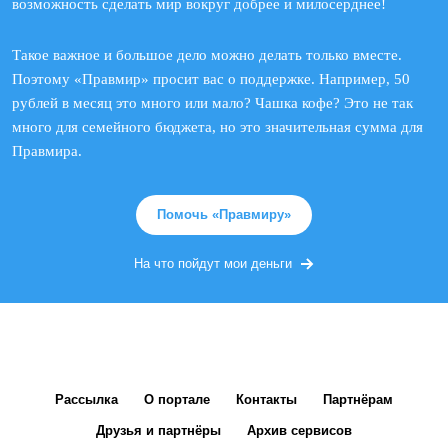
возможность сделать мир вокруг добрее и милосерднее!
Такое важное и большое дело можно делать только вместе.
Поэтому «Правмир» просит вас о поддержке. Например, 50
рублей в месяц это много или мало? Чашка кофе? Это не так
много для семейного бюджета, но это значительная сумма для
Правмира.
Помочь «Правмиру»
На что пойдут мои деньги
Рассылка
О портале
Контакты
Партнёрам
Друзья и партнёры
Архив сервисов