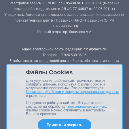
Реестровая запись ЭЛ № ФС 77 – 85438 от 13.06.2023 г. (внесение
изменений в свидетельство ЭЛ ФС 77-44847 от 03.05.2011 г.)
Учредитель: Автономная некоммерческая организация информационно-
познавательный центр «Правмир» (АНО «Правмир») (ОГРН
1107799036730)
Главный редактор: Данилова А.А.
Адрес электронной почты редакции:
info@pravmir.ru
Телефон: +7 926 530 96 05
Чтобы связаться с редакцией или сообщить обо всех замеченных
ошибках, воспользуйтесь
формой обратной связи
.
Файлы Cookies
Републикация материалов сайта в печатных изданиях (книгах, прессе)
Для улучшения работы сайт pravmir.ru может
возможна только с письменного разрешения редакции.
собирать данные, используя файлы cookie и
метрические программы. Это соответствует
Политике обработки и защиты персональных данных
в pravmir.ru
Продолжая работу с сайтом, Вы даете свое
согласие на обработку
персональных данных
.
Файлы cookie можно отключить в настройках
Мнение авторов статей портала может не совпадать с позицией
Вашего браузера.
редакции.
Принять и закрыть
Дизайн сайта -