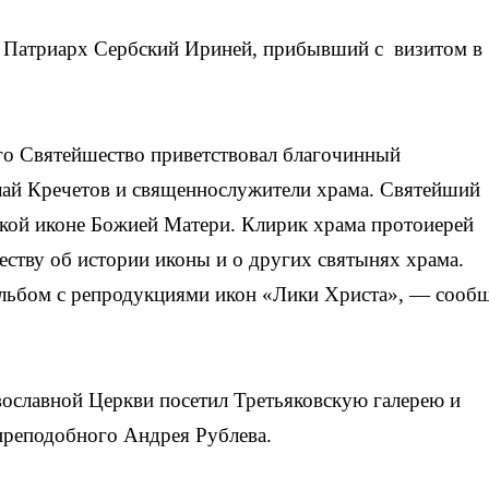
Патриарх Сербский Ириней, прибывший с визитом в
Его Святейшество приветствовал благочинный
ай Кречетов и священнослужители храма. Святейший
кой иконе Божией Матери. Клирик храма протоиерей
ству об истории иконы и о других святынях храма.
льбом с репродукциями икон «Лики Христа», — сооб
вославной Церкви посетил Третьяковскую галерею и
преподобного Андрея Рублева.