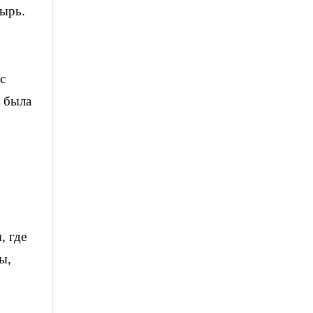
ырь.
с
 была
, где
ы,