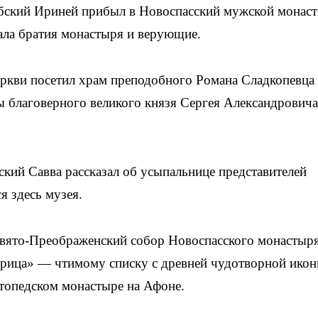
бский Ириней прибыл в Новоспасский мужской монаст
ала братия монастыря и верующие.
ркви посетил храм преподобного Романа Сладкопевца 
 благоверного великого князя Сергея Александровича
кий Савва рассказал об усыпальнице представителей
я здесь музея.
Свято-Преображенский собор Новоспасского монастыря
рица» — чтимому списку с древней чудотворной икон
атопедском монастыре на Афоне.