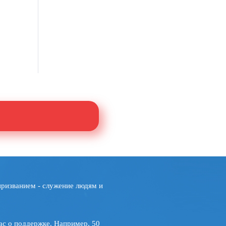
призванием - служение людям и
ас о поддержке. Например, 50