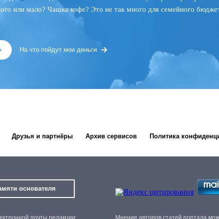
ного или мало? Чашка кофе? Это не так много для семейного бюджет
»
На что пойдут мои деньги
Друзья и партнёры
Архив сервисов
Политика конфиденц
амяти основателя
ектронной почты редакции:
Мнение авторов статей портала мо