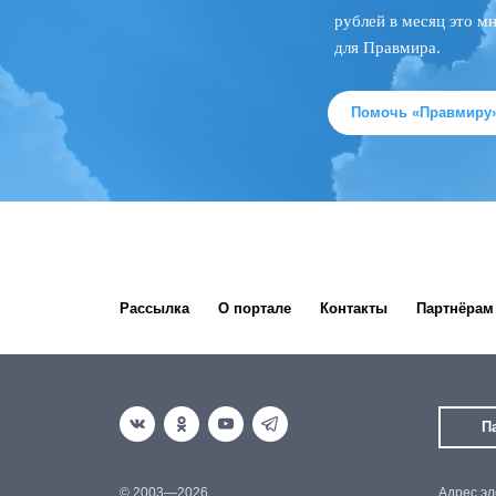
рублей в месяц это м
для Правмира.
Помочь «Правмиру
Рассылка
О портале
Контакты
Партнёрам
П
© 2003—2026.
Адрес эл