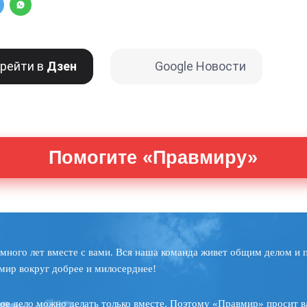
рейти в
Дзен
Google Новости
Помогите «Правмиру»
много лет вместе с вами. Вся наша команда живет общим делом и 
мир вокруг добрее и милосерднее!
ое дело можно делать только вместе. Поэтому «Правмир» просит в