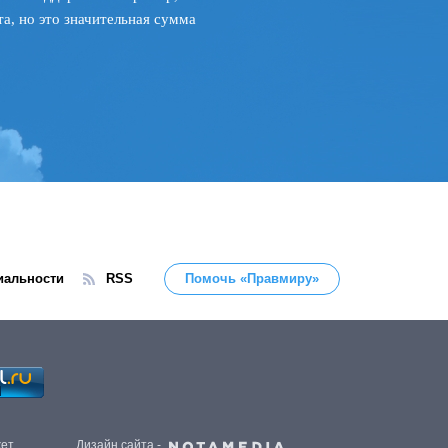
а, но это значительная сумма
иальности
RSS
Помочь «Правмиру»
жет
Дизайн сайта -