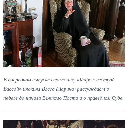
В очередном выпуске своего шоу «Кофе с сестрой
Вассой» инокиня Васса (Ларина) рассуждает о
неделе до начала Великого Поста и о праведном Суде.