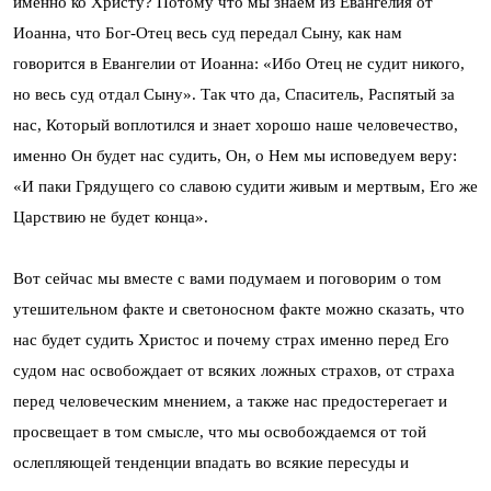
именно ко Христу? Потому что мы знаем из Евангелия от
Иоанна, что Бог-Отец весь суд передал Сыну, как нам
говорится в Евангелии от Иоанна: «Ибо Отец не судит никого,
но весь суд отдал Сыну». Так что да, Спаситель, Распятый за
нас, Который воплотился и знает хорошо наше человечество,
именно Он будет нас судить, Он, о Нем мы исповедуем веру:
«И паки Грядущего со славою судити живым и мертвым, Его же
Царствию не будет конца».
Вот сейчас мы вместе с вами подумаем и поговорим о том
утешительном факте и светоносном факте можно сказать, что
нас будет судить Христос и почему страх именно перед Его
судом нас освобождает от всяких ложных страхов, от страха
перед человеческим мнением, а также нас предостерегает и
просвещает в том смысле, что мы освобождаемся от той
ослепляющей тенденции впадать во всякие пересуды и