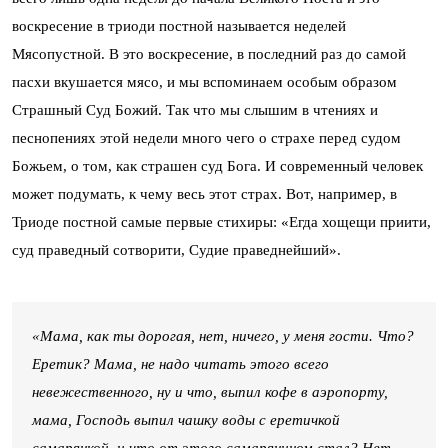
воскресение в триоди постной называется неделей
Мясопустной. В это воскресение, в последний раз до самой
пасхи вкушается мясо, и мы вспоминаем особым образом
Страшный Суд Божий. Так что мы слышим в чтениях и
песнопениях этой недели много чего о страхе перед судом
Божьем, о том, как страшен суд Бога. И современный человек
может подумать, к чему весь этот страх. Вот, например, в
Триоде постной самые первые стихиры: «Егда хощещи приити,
суд праведный сотворити, Судие праведнейший».
«Мама, как ты дорогая, нет, ничего, у меня гости. Что?
Еретик? Мама, не надо читать этого всего
невежественного, ну и что, выпил кофе в аэропорту,
мама, Господь выпил чашку воды с еретичкой
самарянкой, и что от этого самарянином стал? Нет,