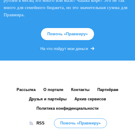
рублей в месяц это много или мало? Чашка кофе? Это не так
много для семейного бюджета, но это значительная сумма для
Правмира.
Помочь «Правмиру»
На что пойдут мои деньги
Рассылка
О портале
Контакты
Партнёрам
Друзья и партнёры
Архив сервисов
Политика конфиденциальности
RSS
Помочь «Правмиру»