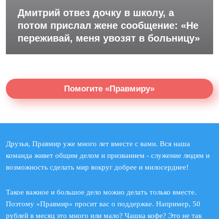
Дмитрий отвез дочку в школу, а
потом прислал жене сообщение: «Не
переживай, меня увозят в больницу»
Помогите «Правмиру»
Друзья, Правмир уже много лет вместе с вами. Вся наша
команда живет общим делом и призванием - служение людям и
возможность сделать мир вокруг добрее и милосерднее!
Такое важное и большое дело можно делать только вместе.
Поэтому «Правмир» просит вас о поддержке. Например, 50
рублей в месяц это много или мало? Чашка кофе? Это не так