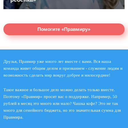
Помогите «Правмиру»
Друзья, Правмир уже много лет вместе с вами. Вся наша
команда живет общим делом и призванием - служение людям и
возможность сделать мир вокруг добрее и милосерднее!
Такое важное и большое дело можно делать только вместе.
Поэтому «Правмир» просит вас о поддержке. Например, 50
рублей в месяц это много или мало? Чашка кофе? Это не так
много для семейного бюджета, но это значительная сумма для
Правмира.