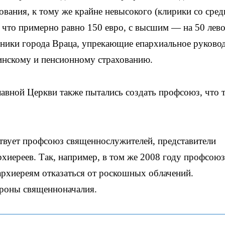
ования, к тому же крайне невысокого (клирики со сре
 что примерно равно 150 евро, с высшим — на 50 лев
ники города Враца, упрекающие епархиальное руково
инскому и пенсионному страхованию.
авной Церкви также пытались создать профсоюз, что 
ствует профсоюз священнослужителей, представители
архиереев. Так, например, в том же 2008 году профсоюз
рхиереям отказаться от роскошных облачений.
ороны священноначалия.