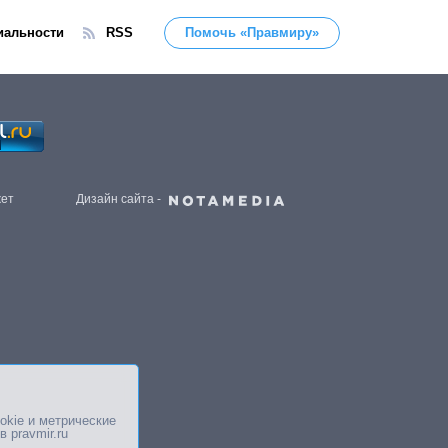
иальности
RSS
Помочь «Правмиру»
жет
Дизайн сайта -
okie и метрические
в pravmir.ru