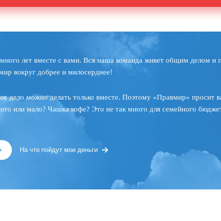
много лет вместе с вами. Вся наша команда живет общим делом и 
мир вокруг добрее и милосерднее!
ое дело можно делать только вместе. Поэтому «Правмир» просит в
ного или мало? Чашка кофе? Это не так много для семейного бюджет
»
На что пойдут мои деньги