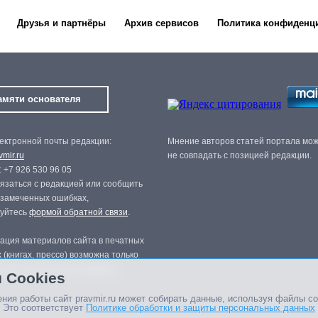
Друзья и партнёры
Архив сервисов
Политика конфиденц
амяти основателя
ектронной почты редакции:
Мнение авторов статей портала мо
mir.ru
не совпадать с позицией редакции.
 +7 926 530 96 05
язаться с редакцией или сообщить
 замеченных ошибках,
зуйтесь
формой обратной связи
.
ация материалов сайта в печатных
 (книгах, прессе) возможна только
нного разрешения редакции.
 Cookies
ния работы сайт pravmir.ru может собирать данные, используя файлы co
 Это соответствует
Политике обработки и защиты персональных данных