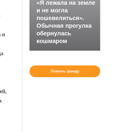
«Я лежала на земле
и не могла
.
пошевелиться».
Обычная прогулка
обернулась
 и
кошмаром
да
Помочь фонду
ей,
х