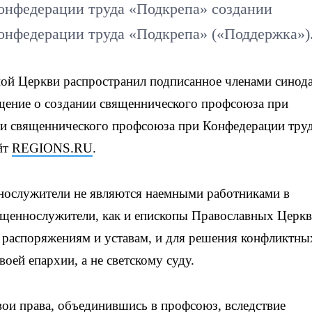
онфедерации труда «Подкрепа» создании
онфедерации труда «Подкрепа» («Поддержка»)
ой Церкви распространил подписанное членами синода
ение о создании священнического профсоюза при
и священнического профсоюза при Конфедерации тру
йт
REGIONS.RU
.
ннослужители не являются наемными работниками в
ященнослужители, как и епископы Православных Церкв
 распоряжениям и уставам, и для решения конфликтны
оей епархии, а не светскому суду.
вои права, объединившись в профсоюз, вследствие