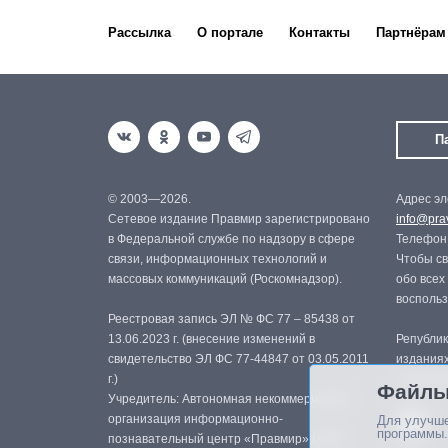
Рассылка
О портале
Контакты
Партнёрам
П
© 2003—2026.
Адрес эл
Сетевое издание Правмир зарегистрировано
info@prav
в Федеральной службе по надзору в сфере
Телефон:
связи, информационных технологий и
Чтобы св
массовых коммуникаций (Роскомнадзор).
обо всех
восполь
Реестровая запись ЭЛ № ФС 77 – 85438 от
13.06.2023 г. (внесение изменений в
Републик
свидетельство ЭЛ ФС 77-44847 от 03.05.2011
изданиях
г.)
с письме
Файлы
Учредитель: Автономная некоммерческая
организация информационно-
Для улучше
программы.
познавательный центр «Правмир» (АНО