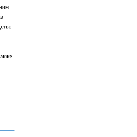
дним
ов
дство
также