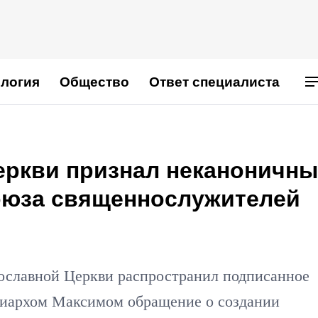
логия
Общество
Ответ специалиста
еркви признал неканоничн
оюза священнослужителей
ославной Церкви распространил подписанное
риархом Максимом обращение о создании