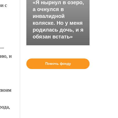
«Я нырнул в озеро,
и с
а очнулся в
инвалидной
коляске. Но у меня
родилась дочь, и я
обязан встать»
 —
ию, и
Помочь фонду
своим
рода,