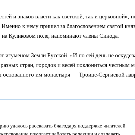
тей и знаков власти как светской, так и церковной», н
 Именно к нему пришел за благословением святой кня
 на Куликовом поле, напоминают члены Синода.
т игуменом Земли Русской. «И по сей день не оскудев
 разных стран, городов и весей поклониться честным 
х основанного им монастыря — Троице-Сергиевой лав
орию удалось рассказать благодаря поддержке читателей.
ертвование помогает работать редакции и создавать