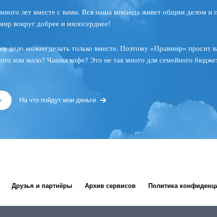
много лет вместе с вами. Вся наша команда живет общим делом и 
мир вокруг добрее и милосерднее!
ое дело можно делать только вместе. Поэтому «Правмир» просит в
ного или мало? Чашка кофе? Это не так много для семейного бюджет
»
На что пойдут мои деньги
Друзья и партнёры
Архив сервисов
Политика конфиденц