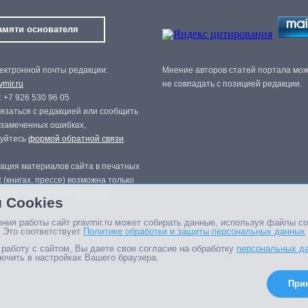
амяти основателя
ектронной почты редакции:
Мнение авторов статей портала мо
mir.ru
не совпадать с позицией редакции.
 +7 926 530 96 05
язаться с редакцией или сообщить
 замеченных ошибках,
зуйтесь
формой обратной связи
.
ация материалов сайта в печатных
 (книгах, прессе) возможна только
нного разрешения редакции.
 Cookies
ния работы сайт pravmir.ru может собирать данные, используя файлы co
 Это соответствует
Политике обработки и защиты персональных данных
работу с сайтом, Вы даете свое согласие на обработку
персональных д
ючить в настройках Вашего браузера.
При