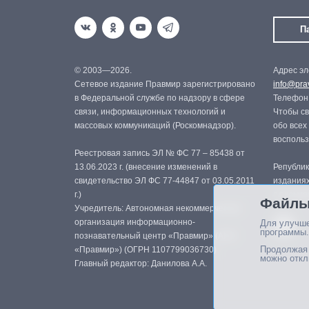
П
© 2003—2026.
Адрес эл
Сетевое издание Правмир зарегистрировано
info@prav
в Федеральной службе по надзору в сфере
Телефон:
связи, информационных технологий и
Чтобы св
массовых коммуникаций (Роскомнадзор).
обо всех
восполь
Реестровая запись ЭЛ № ФС 77 – 85438 от
13.06.2023 г. (внесение изменений в
Републик
свидетельство ЭЛ ФС 77-44847 от 03.05.2011
изданиях
г.)
с письме
Файлы
Учредитель: Автономная некоммерческая
организация информационно-
Для улучше
программы.
познавательный центр «Правмир» (АНО
Продолжая 
«Правмир») (ОГРН 1107799036730)
можно откл
Главный редактор: Данилова А.А.