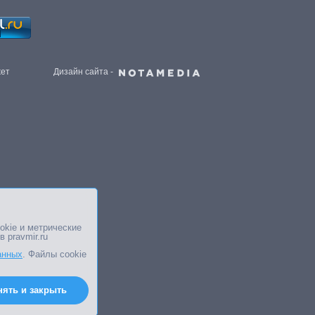
жет
Дизайн сайта -
okie и метрические
в pravmir.ru
анных
. Файлы cookie
нять и закрыть