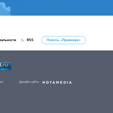
иальности
RSS
Помочь «Правмиру»
жет
Дизайн сайта -