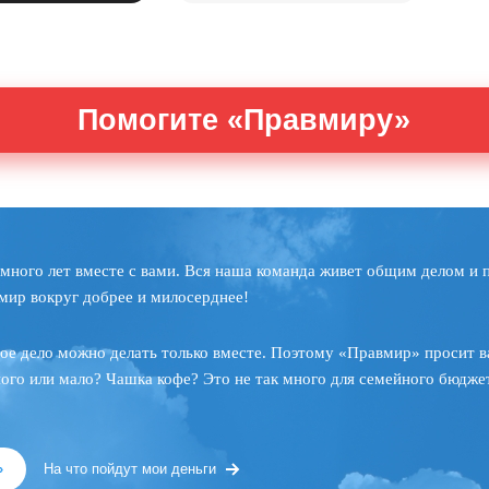
Помогите «Правмиру»
много лет вместе с вами. Вся наша команда живет общим делом и 
мир вокруг добрее и милосерднее!
ое дело можно делать только вместе. Поэтому «Правмир» просит в
ного или мало? Чашка кофе? Это не так много для семейного бюджет
»
На что пойдут мои деньги