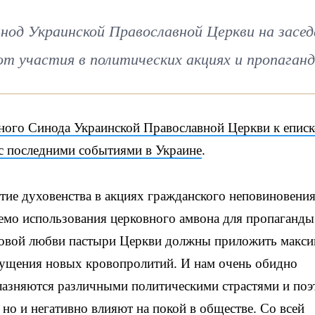
од Украинской Православной Церкви на засед
от участия в политических акциях и пропаган
го Синода Украинской Православной Церкви к еписк
 с последними событиями в Украине
.
тие духовенства в акциях гражданского неповиновени
емо использования церковного амвона для пропаганды
товой любви пастыри Церкви должны приложить макс
пущения новых кровопролитий. И нам очень обидно
лазняются различными политическими страстями и по
о и негативно влияют на покой в ​​обществе. Со всей