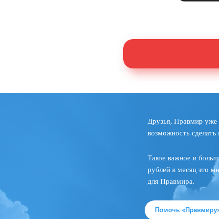
Друзья, Правмир уже 
возможность сделать 
Такое важное и больш
рублей в месяц это м
для Правмира.
Помочь «Правмиру