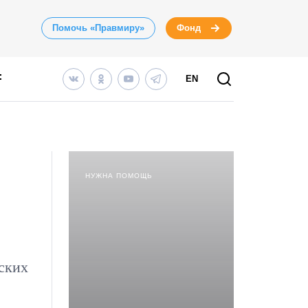
Помочь «Правмиру»
Фонд
EN
НУЖНА ПОМОЩЬ
ских