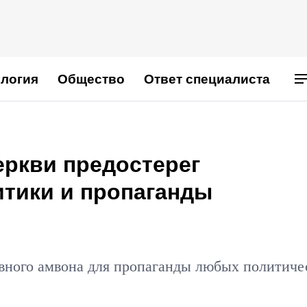
логия
Общество
Ответ специалиста
еркви предостерег
итики и пропаганды
вного амвона для пропаганды любых политиче