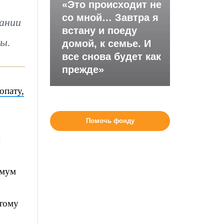
«Это происходит не
со мной… Завтра я
ании
встану и поеду
ды.
домой, к семье. И
все снова будет как
прежде»
опату,
Помочь фонду
я
имум
этому