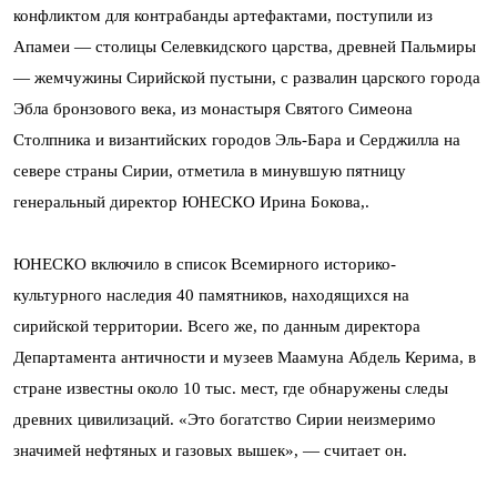
конфликтом для контрабанды артефактами, поступили из
Апамеи — столицы Селевкидского царства, древней Пальмиры
— жемчужины Сирийской пустыни, с развалин царского города
Эбла бронзового века, из монастыря Святого Симеона
Столпника и византийских городов Эль-Бара и Серджилла на
севере страны Сирии, отметила в минувшую пятницу
генеральный директор ЮНЕСКО Ирина Бокова,.
ЮНЕСКО включило в список Всемирного историко-
культурного наследия 40 памятников, находящихся на
сирийской территории. Всего же, по данным директора
Департамента античности и музеев Маамуна Абдель Керима, в
стране известны около 10 тыс. мест, где обнаружены следы
древних цивилизаций. «Это богатство Сирии неизмеримо
значимей нефтяных и газовых вышек», — считает он.