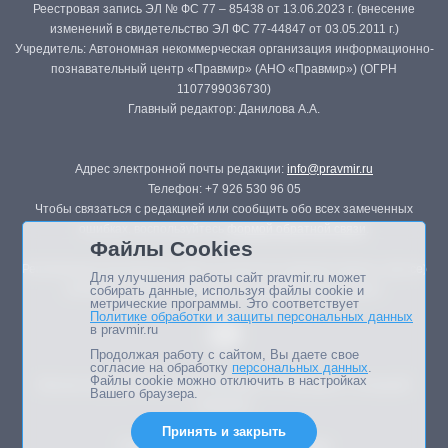
Реестровая запись ЭЛ № ФС 77 – 85438 от 13.06.2023 г. (внесение
изменений в свидетельство ЭЛ ФС 77-44847 от 03.05.2011 г.)
Учредитель: Автономная некоммерческая организация информационно-
познавательный центр «Правмир» (АНО «Правмир») (ОГРН
1107799036730)
Главный редактор: Данилова А.А.
Адрес электронной почты редакции:
info@pravmir.ru
Телефон: +7 926 530 96 05
Чтобы связаться с редакцией или сообщить обо всех замеченных
ошибках, воспользуйтесь
формой обратной связи
.
Файлы Cookies
Републикация материалов сайта в печатных изданиях (книгах, прессе)
Для улучшения работы сайт pravmir.ru может
возможна только с письменного разрешения редакции.
собирать данные, используя файлы cookie и
метрические программы. Это соответствует
Политике обработки и защиты персональных данных
в pravmir.ru
Продолжая работу с сайтом, Вы даете свое
согласие на обработку
персональных данных
.
Файлы cookie можно отключить в настройках
Мнение авторов статей портала может не совпадать с позицией
Вашего браузера.
редакции.
Принять и закрыть
Дизайн сайта -