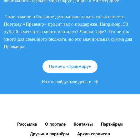
возможность сделать мир вокруг добрее и милосерднее!
Такое важное и большое дело можно делать только вместе.
Поэтому «Правмир» просит вас о поддержке. Например, 50
рублей в месяц это много или мало? Чашка кофе? Это не так
много для семейного бюджета, но это значительная сумма для
Правмира.
Помочь «Правмиру»
На что пойдут мои деньги
Рассылка
О портале
Контакты
Партнёрам
Друзья и партнёры
Архив сервисов