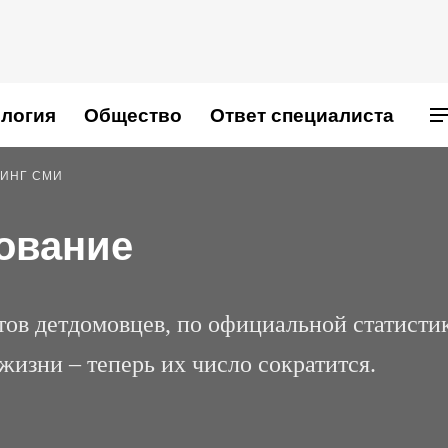
логия
Общество
Ответ специалиста
ИНГ СМИ
ование
тов детдомовцев, по официальной статистик
изни – теперь их число сократится.