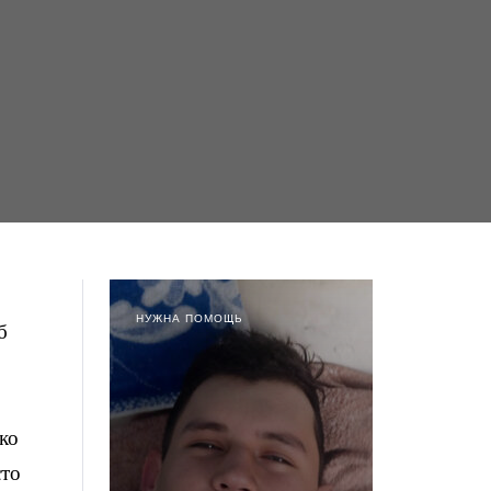
НУЖНА ПОМОЩЬ
б
ко
сто