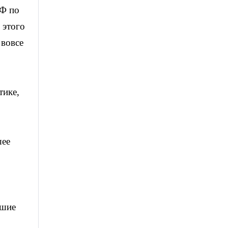
РФ по
 этого
 вовсе
тике,
шее
чшие