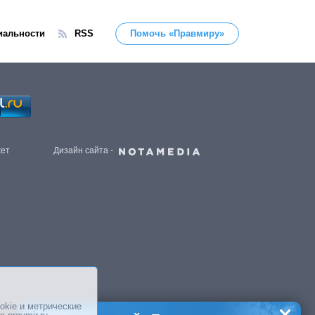
иальности
RSS
Помочь «Правмиру»
жет
Дизайн сайта -
okie и метрические