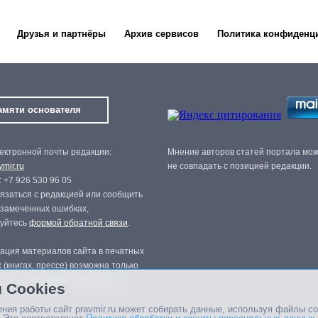
Друзья и партнёры
Архив сервисов
Политика конфиденц
амяти основателя
ектронной почты редакции:
Мнение авторов статей портала мо
mir.ru
не совпадать с позицией редакции.
 +7 926 530 96 05
язаться с редакцией или сообщить
 замеченных ошибках,
зуйтесь
формой обратной связи
.
ация материалов сайта в печатных
 (книгах, прессе) возможна только
нного разрешения редакции.
 Cookies
ния работы сайт pravmir.ru может собирать данные, используя файлы co