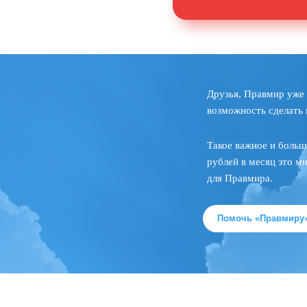
Друзья, Правмир уже 
возможность сделать 
Такое важное и больш
рублей в месяц это м
для Правмира.
Помочь «Правмиру