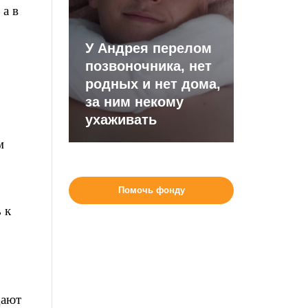
 а в
У Андрея перелом
позвоночника, нет
родных и нет дома,
за ним некому
ухаживать
м
Помочь фонду
 к
дают