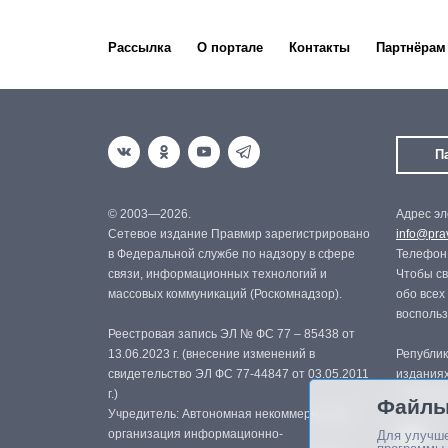
Рассылка
О портале
Контакты
Партнёрам
П
© 2003—2026.
Адрес эл
Сетевое издание Правмир зарегистрировано
info@prav
в Федеральной службе по надзору в сфере
Телефон:
связи, информационных технологий и
Чтобы св
массовых коммуникаций (Роскомнадзор).
обо всех
восполь
Реестровая запись ЭЛ № ФС 77 – 85438 от
13.06.2023 г. (внесение изменений в
Републик
свидетельство ЭЛ ФС 77-44847 от 03.05.2011
изданиях
г.)
с письме
Файлы
Учредитель: Автономная некоммерческая
организация информационно-
Для улучше