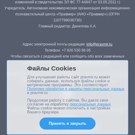
изменений в свидетельство ЭЛ ФС 77-44847 от 03.05.2011 г.)
Учредитель: Автономная некоммерческая организация информационно-
познавательный центр «Правмир» (АНО «Правмир») (ОГРН
1107799036730)
Главный редактор: Данилова А.А.
Адрес электронной почты редакции:
info@pravmir.ru
Телефон: +7 926 530 96 05
Чтобы связаться с редакцией или сообщить обо всех замеченных
ошибках, воспользуйтесь
формой обратной связи
.
Файлы Cookies
Републикация материалов сайта в печатных изданиях (книгах, прессе)
Для улучшения работы сайт pravmir.ru может
возможна только с письменного разрешения редакции.
собирать данные, используя файлы cookie и
метрические программы. Это соответствует
Политике обработки и защиты персональных данных
в pravmir.ru
Продолжая работу с сайтом, Вы даете свое
согласие на обработку
персональных данных
.
Файлы cookie можно отключить в настройках
Мнение авторов статей портала может не совпадать с позицией
Вашего браузера.
редакции.
Принять и закрыть
Дизайн сайта -