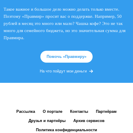
Такое важное и большое дело можно делать только вместе.
Поэтому «Правмир» просит вас о поддержке. Например, 50
рублей в месяц это много или мало? Чашка кофе? Это не так
много для семейного бюджета, но это значительная сумма для
Правмира.
Помочь «Правмиру»
На что пойдут мои деньги
Рассылка
О портале
Контакты
Партнёрам
Друзья и партнёры
Архив сервисов
Политика конфиденциальности