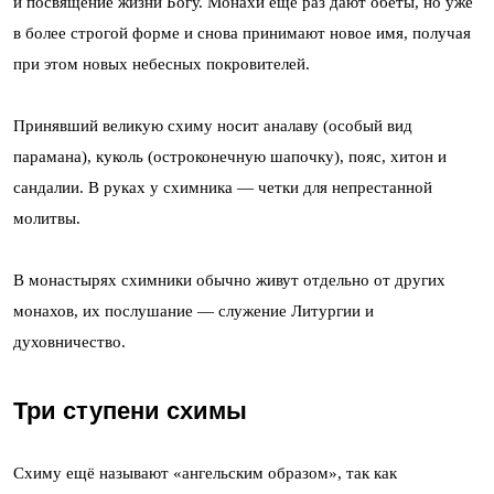
и посвящение жизни Богу. Монахи ещё раз дают обеты, но уже
в более строгой форме и снова принимают новое имя, получая
при этом новых небесных покровителей.
Принявший великую схиму носит аналаву (особый вид
парамана), куколь (остроконечную шапочку), пояс, хитон и
сандалии. В руках у схимника — четки для непрестанной
молитвы.
В монастырях схимники обычно живут отдельно от других
монахов, их послушание — служение Литургии и
духовничество.
Три ступени схимы
Схиму ещё называют «ангельским образом», так как