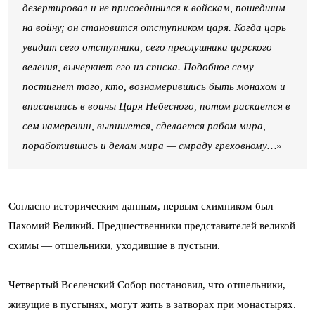
дезертировал и не присоединился к войскам, пошедшим
на войну; он становится отступником царя. Когда царь
увидит сего отступника, сего преслушника царского
веления, вычеркнет его из списка. Подобное сему
постигнет того, кто, вознамерившись быть монахом и
вписавшись в воины Царя Небесного, потом раскается в
сем намерении, выпишется, сделается рабом мира,
поработившись и делам мира — смраду греховному…»
Согласно историческим данным, первым схимником был
Пахомий Великий. Предшественники представителей великой
схимы — отшельники, уходившие в пустыни.
Четвертый Вселенский Собор постановил, что отшельники,
живущие в пустынях, могут жить в затворах при монастырях.