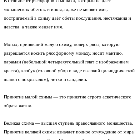
В отличие от рясофорного монаха, который не даёт
монашеских обетов, и иногда даже не меняет имя,
постригаемый в схиму даёт обеты послушания, нестяжания и
девства, а также меняет имя.
Монах, принявший малую схиму, поверх рясы, которую
разрешается носить рясофорному монаху, носит мантию,
параман (небольшой четырехугольный плат с изображением
креста), клобук (головной убор в виде высокой цилиндрической
шапки с покрывалом), четки и сандалии.
Принятие малой схимы — это принятие строго аскетического
образа жизни.
Великая схима — высшая ступень православного монашества.
Принятие великой схимы означает полное отчуждение от мира