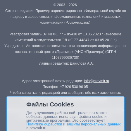
© 2003—2026.
Сетевое издание Правмир зарегистрировано в Федеральной службе по
надзору в сфере связи, информационных технологий и массовых
коммуникаций (Роскомнадзор).
Реестровая запись ЭЛ № ФС 77 – 85438 от 13.06.2023 г. (внесение
изменений в свидетельство ЭЛ ФС 77-44847 от 03.05.2011 г.)
Учредитель: Автономная некоммерческая организация информационно-
познавательный центр «Правмир» (АНО «Правмир») (ОГРН
1107799036730)
Главный редактор: Данилова А.А.
Адрес электронной почты редакции:
info@pravmir.ru
Телефон: +7 926 530 96 05
Чтобы связаться с редакцией или сообщить обо всех замеченных
ошибках, воспользуйтесь
формой обратной связи
.
Файлы Cookies
Републикация материалов сайта в печатных изданиях (книгах, прессе)
Для улучшения работы сайт pravmir.ru может
возможна только с письменного разрешения редакции.
собирать данные, используя файлы cookie и
метрические программы. Это соответствует
Политике обработки и защиты персональных данных
в pravmir.ru