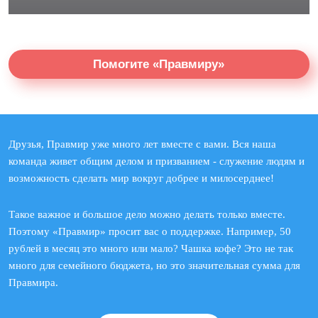
Помогите «Правмиру»
Друзья, Правмир уже много лет вместе с вами. Вся наша
команда живет общим делом и призванием - служение людям и
возможность сделать мир вокруг добрее и милосерднее!
Такое важное и большое дело можно делать только вместе.
Поэтому «Правмир» просит вас о поддержке. Например, 50
рублей в месяц это много или мало? Чашка кофе? Это не так
много для семейного бюджета, но это значительная сумма для
Правмира.