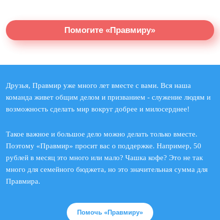
Помогите «Правмиру»
Друзья, Правмир уже много лет вместе с вами. Вся наша
команда живет общим делом и призванием - служение людям и
возможность сделать мир вокруг добрее и милосерднее!
Такое важное и большое дело можно делать только вместе.
Поэтому «Правмир» просит вас о поддержке. Например, 50
рублей в месяц это много или мало? Чашка кофе? Это не так
много для семейного бюджета, но это значительная сумма для
Правмира.
Помочь «Правмиру»