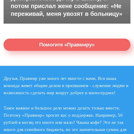
потом прислал жене сообщение: «Не
переживай, меня увозят в больницу»
Помогите «Правмиру»
Друзья, Правмир уже много лет вместе с вами. Вся наша
команда живет общим делом и призванием - служение людям и
возможность сделать мир вокруг добрее и милосерднее!
Такое важное и большое дело можно делать только вместе.
Поэтому «Правмир» просит вас о поддержке. Например, 50
рублей в месяц это много или мало? Чашка кофе? Это не так
много для семейного бюджета, но это значительная сумма для