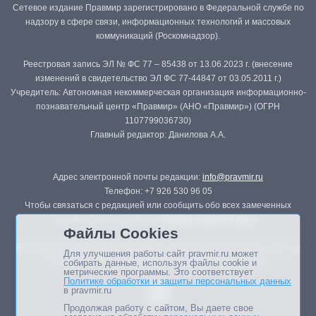
Сетевое издание Правмир зарегистрировано в Федеральной службе по
надзору в сфере связи, информационных технологий и массовых
коммуникаций (Роскомнадзор).
Реестровая запись ЭЛ № ФС 77 – 85438 от 13.06.2023 г. (внесение
изменений в свидетельство ЭЛ ФС 77-44847 от 03.05.2011 г.)
Учредитель: Автономная некоммерческая организация информационно-
познавательный центр «Правмир» (АНО «Правмир») (ОГРН
1107799036730)
Главный редактор: Данилова А.А.
Адрес электронной почты редакции:
info@pravmir.ru
Телефон: +7 926 530 96 05
Чтобы связаться с редакцией или сообщить обо всех замеченных
ошибках, воспользуйтесь
формой обратной связи
.
Файлы Cookies
Републикация материалов сайта в печатных изданиях (книгах, прессе)
Для улучшения работы сайт pravmir.ru может
возможна только с письменного разрешения редакции.
собирать данные, используя файлы cookie и
метрические программы. Это соответствует
Политике обработки и защиты персональных данных
в pravmir.ru
Продолжая работу с сайтом, Вы даете свое