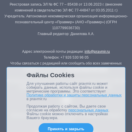
Реестровая запись ЭЛ № ФС 77 – 85438 от 13.06.2023 г. (внесение
изменений в свидетельство ЭЛ ФС 77-44847 от 03.05.2011 г.)
Учредитель: Автономная некоммерческая организация информационно-
познавательный центр «Правмир» (АНО «Правмир») (ОГРН
1107799036730)
Главный редактор: Данилова А.А.
Адрес электронной почты редакции:
info@pravmir.ru
Телефон: +7 926 530 96 05
Чтобы связаться с редакцией или сообщить обо всех замеченных
ошибках, воспользуйтесь
формой обратной связи
.
Файлы Cookies
Републикация материалов сайта в печатных изданиях (книгах, прессе)
Для улучшения работы сайт pravmir.ru может
возможна только с письменного разрешения редакции.
собирать данные, используя файлы cookie и
метрические программы. Это соответствует
Политике обработки и защиты персональных данных
в pravmir.ru
Продолжая работу с сайтом, Вы даете свое
согласие на обработку
персональных данных
.
Файлы cookie можно отключить в настройках
Мнение авторов статей портала может не совпадать с позицией
Вашего браузера.
редакции.
Принять и закрыть