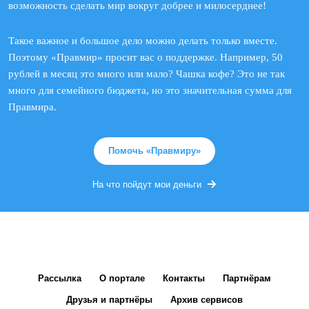
возможность сделать мир вокруг добрее и милосерднее!
Такое важное и большое дело можно делать только вместе.
Поэтому «Правмир» просит вас о поддержке. Например, 50
рублей в месяц это много или мало? Чашка кофе? Это не так
много для семейного бюджета, но это значительная сумма для
Правмира.
Помочь «Правмиру»
На что пойдут мои деньги
Рассылка
О портале
Контакты
Партнёрам
Друзья и партнёры
Архив сервисов