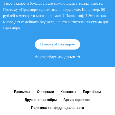
Такое важное и большое дело можно делать только вместе.
Поэтому «Правмир» просит вас о поддержке. Например, 50
рублей в месяц это много или мало? Чашка кофе? Это не так
много для семейного бюджета, но это значительная сумма для
Правмира.
Помочь «Правмиру»
На что пойдут мои деньги
Рассылка
О портале
Контакты
Партнёрам
Друзья и партнёры
Архив сервисов
Политика конфиденциальности