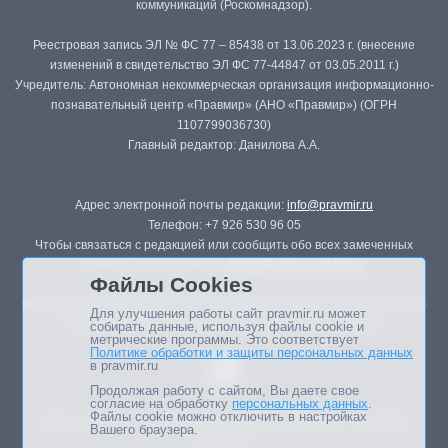
коммуникаций (Роскомнадзор).
Реестровая запись ЭЛ № ФС 77 – 85438 от 13.06.2023 г. (внесение
изменений в свидетельство ЭЛ ФС 77-44847 от 03.05.2011 г.)
Учредитель: Автономная некоммерческая организация информационно-
познавательный центр «Правмир» (АНО «Правмир») (ОГРН
1107799036730)
Главный редактор: Данилова А.А.
Адрес электронной почты редакции:
info@pravmir.ru
Телефон: +7 926 530 96 05
Чтобы связаться с редакцией или сообщить обо всех замеченных
ошибках, воспользуйтесь
формой обратной связи
.
Файлы Cookies
Републикация материалов сайта в печатных изданиях (книгах, прессе)
Для улучшения работы сайт pravmir.ru может
возможна только с письменного разрешения редакции.
собирать данные, используя файлы cookie и
метрические программы. Это соответствует
Политике обработки и защиты персональных данных
в pravmir.ru
Продолжая работу с сайтом, Вы даете свое
согласие на обработку
персональных данных
.
Файлы cookie можно отключить в настройках
Мнение авторов статей портала может не совпадать с позицией
Вашего браузера.
редакции.