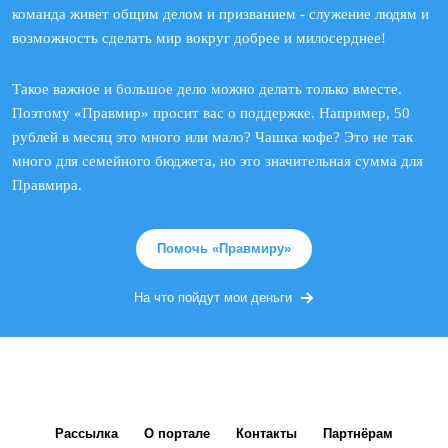
команда живет общим делом и призванием - служение людям и
возможность сделать мир вокруг добрее и милосерднее!
Такое важное и большое дело можно делать только вместе.
Поэтому «Правмир» просит вас о поддержке. Например, 50
рублей в месяц это много или мало? Чашка кофе? Это не так
много для семейного бюджета, но это значительная сумма для
Правмира.
Помочь «Правмиру»
На что пойдут мои деньги
Рассылка
О портале
Контакты
Партнёрам